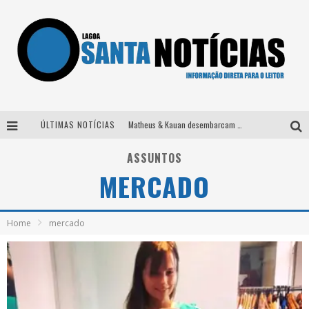
ÚLTIMAS NOTÍCIAS
Matheus & Kauan desembarcam em BH na véspera de feriado para a gravação do projeto “Astral” com participação de Simone Mendes
Paraná e Willian & Wesley se apresentam no Carretão Trevo Contagem nesta sexta-feira
ASSUNTOS
MERCADO
Selo Moda Music confirma Bel Costa no palco Talentos da Terra do Pedro Leopoldo Rodeio Show
Após sair da KondZilla, DJ Danny Albuquerque inicia nova fase
Home
mercado