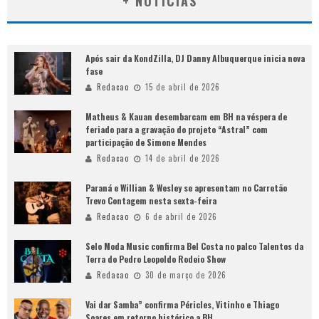
+ NOTÍCIAS
Após sair da KondZilla, DJ Danny Albuquerque inicia nova
fase
Redacao
15 de abril de 2026
Matheus & Kauan desembarcam em BH na véspera de
feriado para a gravação do projeto “Astral” com
participação de Simone Mendes
Redacao
14 de abril de 2026
Paraná e Willian & Wesley se apresentam no Carretão
Trevo Contagem nesta sexta-feira
Redacao
6 de abril de 2026
Selo Moda Music confirma Bel Costa no palco Talentos da
Terra do Pedro Leopoldo Rodeio Show
Redacao
30 de março de 2026
Vai dar Samba” confirma Péricles, Vitinho e Thiago
Soares em retorno histórico a BH