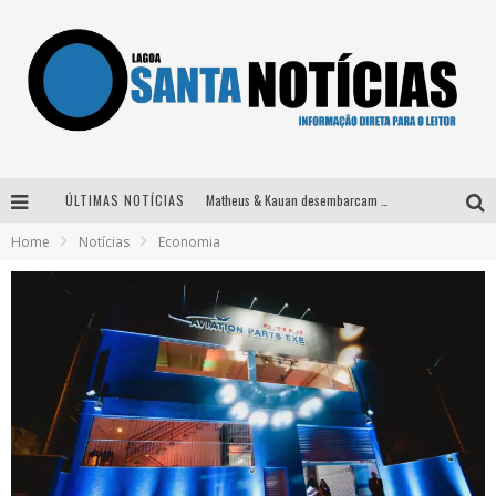
ÚLTIMAS NOTÍCIAS
Matheus & Kauan desembarcam em BH na véspera de feriado para a gravação do projeto “Astral” com participação de Simone Mendes
Home
Notícias
Economia
Paraná e Willian & Wesley se apresentam no Carretão Trevo Contagem nesta sexta-feira
Selo Moda Music confirma Bel Costa no palco Talentos da Terra do Pedro Leopoldo Rodeio Show
Após sair da KondZilla, DJ Danny Albuquerque inicia nova fase