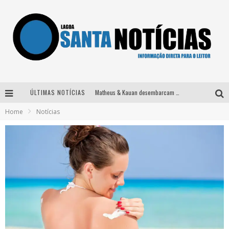
ÚLTIMAS NOTÍCIAS
Matheus & Kauan desembarcam em BH na véspera de feriado para a gravação do projeto “Astral” com participação de Simone Mendes
Home
Notícias
Paraná e Willian & Wesley se apresentam no Carretão Trevo Contagem nesta sexta-feira
Selo Moda Music confirma Bel Costa no palco Talentos da Terra do Pedro Leopoldo Rodeio Show
Após sair da KondZilla, DJ Danny Albuquerque inicia nova fase