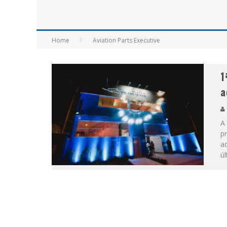
APÓS SAIR DA KONDZILLA, DJ DANNY A
Home
Aviation Parts Executive
1
a
A 
pr
ad
úl