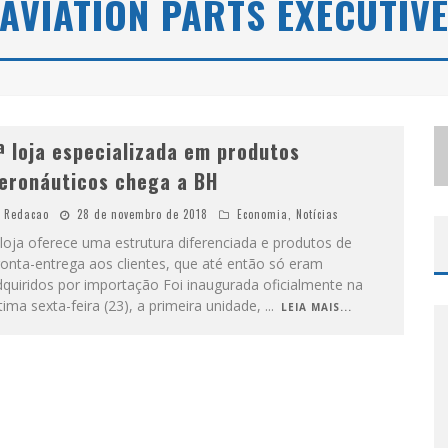
AVIATION PARTS EXECUTIV
S
ELO MODA MUSIC CONFIRMA BEL COSTA NO PALCO TALENTOS DA TERRA DO PEDRO LEOPOLDO RODEIO SHOW
LBUQUERQUE INICIA NOVA FASE
ª loja especializada em produtos
eronáuticos chega a BH
Redacao
28 de novembro de 2018
Economia
,
Notícias
loja oferece uma estrutura diferenciada e produtos de
onta-entrega aos clientes, que até então só eram
quiridos por importação Foi inaugurada oficialmente na
tima sexta-feira (23), a primeira unidade,
...
LEIA MAIS...