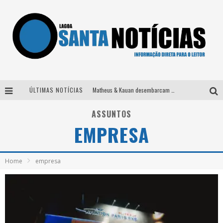
ÚLTIMAS NOTÍCIAS
Matheus & Kauan desembarcam em BH na véspera de feriado para a gravação do projeto “Astral” com participação de Simone Mendes
Paraná e Willian & Wesley se apresentam no Carretão Trevo Contagem nesta sexta-feira
ASSUNTOS
EMPRESA
Selo Moda Music confirma Bel Costa no palco Talentos da Terra do Pedro Leopoldo Rodeio Show
Após sair da KondZilla, DJ Danny Albuquerque inicia nova fase
Home
empresa