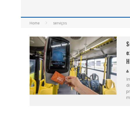
APÓS SAIR DA KONDZILLA, DJ DANNY A
Home
serviços
S
e
H
I
di
p
m