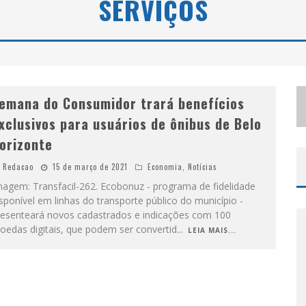
SERVIÇOS
S
ELO MODA MUSIC CONFIRMA BEL COSTA NO PALCO TALENTOS DA TERRA DO PEDRO LEOPOLDO RODEIO SHOW
LBUQUERQUE INICIA NOVA FASE
emana do Consumidor trará benefícios
xclusivos para usuários de ônibus de Belo
orizonte
Redacao
15 de março de 2021
Economia
,
Notícias
magem: Transfacil-262. Ecobonuz - programa de fidelidade
sponível em linhas do transporte público do município -
resenteará novos cadastrados e indicações com 100
oedas digitais, que podem ser convertid
...
LEIA MAIS...