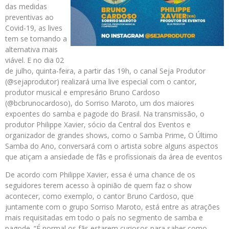
das medidas
preventivas ao
Covid-19, as lives
tem se tornando a
alternativa mais
viável. E no dia 02
de julho, quinta-feira, a partir das 19h, o canal Seja Produtor
(@sejaprodutor) realizará uma live especial com o cantor,
produtor musical e empresário Bruno Cardoso
(@bcbrunocardoso), do Sorriso Maroto, um dos maiores
expoentes do samba e pagode do Brasil. Na transmissão, o
produtor Philippe Xavier, sócio da Central dos Eventos e
organizador de grandes shows, como o Samba Prime, O Último
Samba do Ano, conversará com o artista sobre alguns aspectos
que atiçam a ansiedade de fãs e profissionais da área de eventos
De acordo com Philippe Xavier, essa é uma chance de os
seguidores terem acesso à opinião de quem faz o show
acontecer, como exemplo, o cantor Bruno Cardoso, que
juntamente com o grupo Sorriso Maroto, está entre as atrações
mais requisitadas em todo o país no segmento de samba e
pagode. “É normal os fãs estarem curiosos para saber como