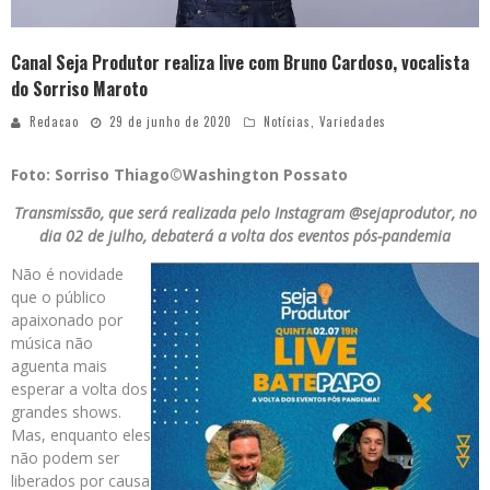
Canal Seja Produtor realiza live com Bruno Cardoso, vocalista
do Sorriso Maroto
Redacao
29 de junho de 2020
Notícias
,
Variedades
Foto: Sorriso Thiago©Washington Possato
Transmissão, que será realizada pelo Instagram @sejaprodutor, no
dia 02 de julho, debaterá a volta dos eventos pós-pandemia
Não é novidade
que o público
apaixonado por
música não
aguenta mais
esperar a volta dos
grandes shows.
Mas, enquanto eles
não podem ser
liberados por causa