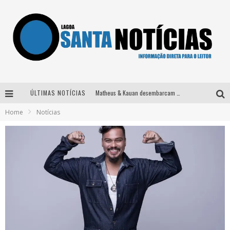
ÚLTIMAS NOTÍCIAS
Matheus & Kauan desembarcam em BH na véspera de feriado para a gravação do projeto “Astral” com participação de Simone Mendes
Home
Notícias
Paraná e Willian & Wesley se apresentam no Carretão Trevo Contagem nesta sexta-feira
Selo Moda Music confirma Bel Costa no palco Talentos da Terra do Pedro Leopoldo Rodeio Show
Após sair da KondZilla, DJ Danny Albuquerque inicia nova fase