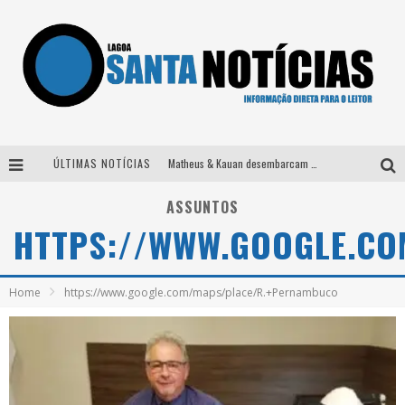
ÚLTIMAS NOTÍCIAS
Matheus & Kauan desembarcam em BH na véspera de feriado para a gravação do projeto “Astral” com participação de Simone Mendes
Paraná e Willian & Wesley se apresentam no Carretão Trevo Contagem nesta sexta-feira
ASSUNTOS
HTTPS://WWW.GOOGLE.C
Selo Moda Music confirma Bel Costa no palco Talentos da Terra do Pedro Leopoldo Rodeio Show
Após sair da KondZilla, DJ Danny Albuquerque inicia nova fase
Home
https://www.google.com/maps/place/R.+Pernambuco