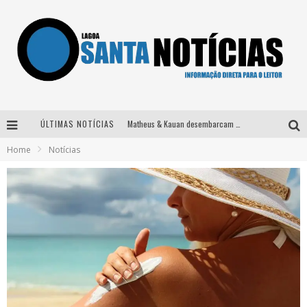
ÚLTIMAS NOTÍCIAS
Matheus & Kauan desembarcam em BH na véspera de feriado para a gravação do projeto “Astral” com participação de Simone Mendes
Home
Notícias
Paraná e Willian & Wesley se apresentam no Carretão Trevo Contagem nesta sexta-feira
Selo Moda Music confirma Bel Costa no palco Talentos da Terra do Pedro Leopoldo Rodeio Show
Após sair da KondZilla, DJ Danny Albuquerque inicia nova fase