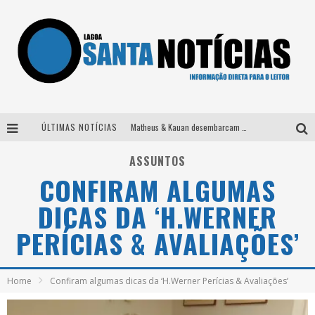
ÚLTIMAS NOTÍCIAS
Matheus & Kauan desembarcam em BH na véspera de feriado para a gravação do projeto “Astral” com participação de Simone Mendes
Paraná e Willian & Wesley se apresentam no Carretão Trevo Contagem nesta sexta-feira
ASSUNTOS
CONFIRAM ALGUMAS
Selo Moda Music confirma Bel Costa no palco Talentos da Terra do Pedro Leopoldo Rodeio Show
DICAS DA ‘H.WERNER
Após sair da KondZilla, DJ Danny Albuquerque inicia nova fase
PERÍCIAS & AVALIAÇÕES’
Home
Confiram algumas dicas da ‘H.Werner Perícias & Avaliações’