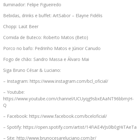
Iluminador: Felipe Figueiredo
Bebidas, drinks e buffet: ArtSabor – Elayne Fidélis
Chopp: Laüt Beer
Comida de Buteco: Roberto Matos (Beto)
Porco no bafo: Pedrinho Matos e Júnior Canudo
Fogo de chão: Sandro Massa e Álvaro Mai
Siga Bruno César & Luciano:
– Instagram: https://www.instagram.com/bcl_oficial/
– Youtube:
https://www.youtube.com/channel/UCUyqg9sbxEAaNT96bbmjH-
Q
– Facebook: https://www.facebook.com/bceloficial/
– Spotify: https://open.spotify.com/artist/14FiAE4VJs0lb0gHiTAeTa
– Site: http://www.brunocesareluciano.com.br/