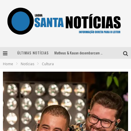
ÚLTIMAS NOTÍCIAS
Matheus & Kauan desembarcam em BH na véspera de feriado para a gravação do projeto “Astral” com participação de Simone Mendes
Home
Notícias
Cultura
Paraná e Willian & Wesley se apresentam no Carretão Trevo Contagem nesta sexta-feira
Selo Moda Music confirma Bel Costa no palco Talentos da Terra do Pedro Leopoldo Rodeio Show
Após sair da KondZilla, DJ Danny Albuquerque inicia nova fase