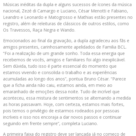
Músicas inéditas da dupla e alguns sucessos de ícones da música
nacional, Zezé di Camargo e Luciano, César Menotti e Fabiano,
Leandro e Leonardo e Matogrosso e Mathias estão presentes no
registro, além de releituras de clássicos de outros estilos, como
Os Travessos, Raça Negra e Wando.
Emocionados ao final da gravação, a dupla agradeceu aos fãs e
amigos presentes, carinhosamente apelidados de Familia BCL.
“Foi a realização de um grande sonho. Toda essa energia que
recebemos de vocês, amigos e familiares foi algo inexplicável.
Sem dúvida, tudo isso é parte essencial do momento que
estamos vivendo e consolida o trabalho e as experiências
acumuladas ao longo dos anos”, pontua Bruno César. “Parece
que a ficha ainda não caiu, estamos ainda, em meio ao
emaranhado de emoções dessa noite. Tudo de incrível que
aconteceu, essa mistura de sentimentos se alternando a medida
as horas passavam. Hoje, com certeza, estamos mais fortes,
pois temos o privilégio de estarmos rodeados por pessoas
incríveis e isso nos encoraja a dar novos passos e continuar
seguindo em frente sempre”, completa Luciano.
A primeira faixa do registro deve ser lançada já no começo de