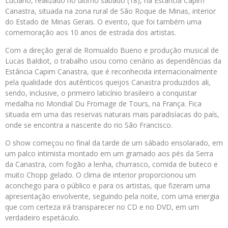
Luciano, realizado no último sábado (18), na Estância Capim
Canastra, situada na zona rural de São Roque de Minas, interior
do Estado de Minas Gerais. O evento, que foi também uma
comemoração aos 10 anos de estrada dos artistas.
Com a direção geral de Romualdo Bueno e produção musical de
Lucas Baldiot, o trabalho usou como cenário as dependências da
Estância Capim Canastra, que é reconhecida internacionalmente
pela qualidade dos autênticos queijos Canastra produzidos ali,
sendo, inclusive, o primeiro laticínio brasileiro a conquistar
medalha no Mondial Du Fromage de Tours, na França. Fica
situada em uma das reservas naturais mais paradisíacas do país,
onde se encontra a nascente do rio São Francisco.
O show começou no final da tarde de um sábado ensolarado, em
um palco intimista montado em um gramado aos pés da Serra
da Canastra, com fogão a lenha, churrasco, comida de buteco e
muito Chopp gelado. O clima de interior proporcionou um
aconchego para o público e para os artistas, que fizeram uma
apresentação envolvente, seguindo pela noite, com uma energia
que com certeza irá transparecer no CD e no DVD, em um
verdadeiro espetáculo.