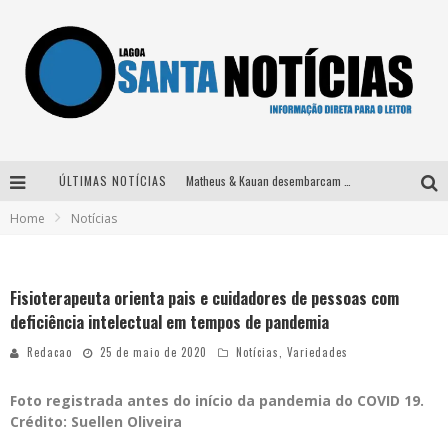
ÚLTIMAS NOTÍCIAS
Matheus & Kauan desembarcam em BH na véspera de feriado para a gravação do projeto “Astral” com participação de Simone Mendes
Home
Notícias
Paraná e Willian & Wesley se apresentam no Carretão Trevo Contagem nesta sexta-feira
Selo Moda Music confirma Bel Costa no palco Talentos da Terra do Pedro Leopoldo Rodeio Show
Fisioterapeuta orienta pais e cuidadores de pessoas com
Após sair da KondZilla, DJ Danny Albuquerque inicia nova fase
deficiência intelectual em tempos de pandemia
Redacao
25 de maio de 2020
Notícias
,
Variedades
Foto registrada antes do início da pandemia do COVID 19.
Crédito: Suellen Oliveira