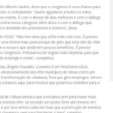
los Alberto Xaulim, disse que o congresso é uma chance para
dores e contratantes. “Quero agradecer a todos os meus
se evento. É com o desejo de dias melhores e com o diálogo
ntra nossa categoria. Além disso é com o diálogo que
 e atividade dos promotores e eventos”, disse.
ão do ECAD. “Não tem área que sofre mais com isso. É preciso
de uma forma mais justa porque do jeito que está não dá. Não
e a nossa e que ainda tem poucos benefícios. É preciso
o congresso. Precisamos ter regras mais objetivas para que
e emprego e renda”, completou.
Gerais, Ângelo Oswaldo, o evento é um fenômeno sócio
a o desenvolvimento dos 853 municípios de Minas como um
e transformação da cidadania, fora que gera empregos. Vemos
o estamos aqui, para mostrar que podemos contribuir para a
al de Cultura destaca que a iniciativa vem para trazer mais
 os eventos têm se tornado um ponto forte até mesmo em
 e por isso vemos cada vez mais que a promoção de eventos
O congresso vem para fortalecer a área”, salientou.