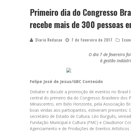
Primeiro dia do Congresso Bra
APÓS SAIR DA KONDZILLA, DJ DANNY A
recebe mais de 300 pessoas e
Diario Redacao
7 de fevereiro de 2017
Econ
O dia 7 de fevereiro f
à gestão indústr
Felipe José de Jesus/GBC Conteúdo
Debater e discutir a promoção de eventos no Brasil t
central do primeiro dia do Congresso Brasileiro dos 
Minascentro, em Belo Horizonte, pela Associação Br
boas vindas aos participantes, estiveram presentes:
secretário de Estado de Cultura; Léo Burguês, veread
Fundação Municipal e Cultura (FMC) e Claudionor Cos
Agenciamento e de Produções de Eventos Artísticos 