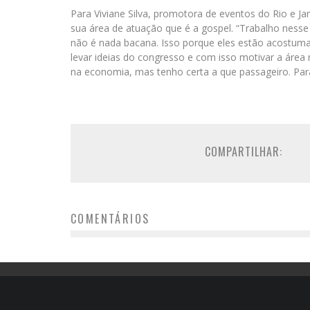
Para Viviane Silva, promotora de eventos do Rio e Ja
sua área de atuação que é a gospel. “Trabalho nesse s
não é nada bacana. Isso porque eles estão acostum
levar ideias do congresso e com isso motivar a áre
na economia, mas tenho certa a que passageiro. Para
COMPARTILHAR:
COMENTÁRIOS