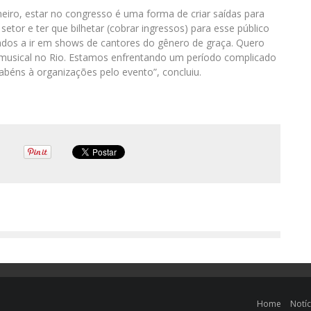
neiro, estar no congresso é uma forma de criar saídas para
etor e ter que bilhetar (cobrar ingressos) para esse público
ados a ir em shows de cantores do gênero de graça. Quero
a musical no Rio. Estamos enfrentando um período complicado
béns à organizações pelo evento”, concluiu.
Home
Notíc