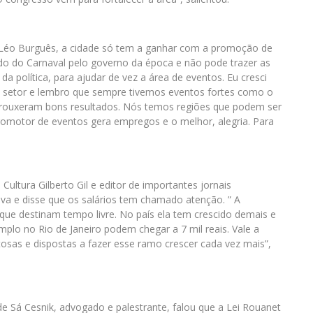
Léo Burguês, a cidade só tem a ganhar com a promoção de
ado do Carnaval pelo governo da época e não pode trazer as
 da política, para ajudar de vez a área de eventos. Eu cresci
o setor e lembro que sempre tivemos eventos fortes como o
trouxeram bons resultados. Nós temos regiões que podem ser
promotor de eventos gera empregos e o melhor, alegria. Para
Cultura Gilberto Gil e editor de importantes jornais
iva e disse que os salários tem chamado atenção. ” A
 que destinam tempo livre. No país ela tem crescido demais e
plo no Rio de Janeiro podem chegar a 7 mil reais. Vale a
osas e dispostas a fazer esse ramo crescer cada vez mais”,
de Sá Cesnik, advogado e palestrante, falou que a Lei Rouanet