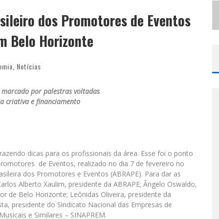
sileiro dos Promotores de Eventos
LBUQUERQUE INICIA NOVA FASE
m Belo Horizonte
omia
,
Notícias
oi marcado por palestras voltadas
ia criativa e financiamento
razendo dicas para os profissionais da área. Esse foi o ponto
Promotores de Eventos, realizado no dia 7 de fevereiro no
asileira dos Promotores e Eventos (ABRAPE). Para dar as
 Carlos Alberto Xaulim, presidente da ABRAPE; Ângelo Oswaldo,
or de Belo Horizonte; Leônidas Oliveira, presidente da
ta, presidente do Sindicato Nacional das Empresas de
Musicais e Similares – SINAPREM.