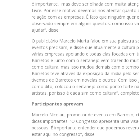
é importante, mas deve ser olhada com muita atençã
Livre. Por esse motivo devemos nos atentar quanto
relação com as empresas. É fato que ninguém quer e
observado sempre em alguns quesitos: como isso va
ajudar”, disse.
O publicitário Marcelo Murta falou em sua palestra
eventos precisam, e disse que atualmente a cultura p
várias empresas apoiando e todas elas focadas em tr
Barretos e junto com o sertanejo vem trazendo muita
como cultura, mas isso mudou demais com o tempo”, 
Barretos teve através da exposição da mídia pelo se
tivemos de Barretos em novelas e outros. Com isso
como dito, colocou o sertanejo como ponto forte na C
artistas, por isso é dada sim como cultura”, completo
Participantes aprovam
Marcelo Nicolau, promotor de evento em Barroso, cid
dicas importantes. “O Congresso apresenta uma visã
pessoas. É importante entender que podemos reverter
estar aqui no congresso”, disse.