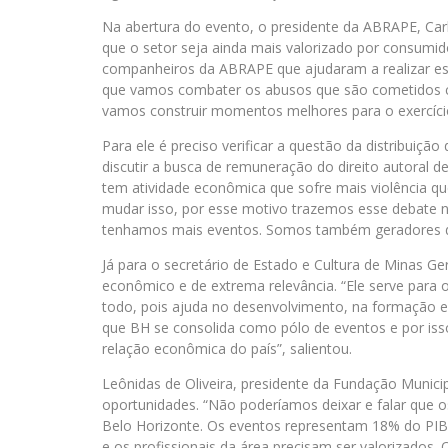
Na abertura do evento, o presidente da ABRAPE, Car
que o setor seja ainda mais valorizado por consumi
companheiros da ABRAPE que ajudaram a realizar es
que vamos combater os abusos que são cometidos co
vamos construir momentos melhores para o exercício
Para ele é preciso verificar a questão da distribuiç
discutir a busca de remuneração do direito autoral 
tem atividade econômica que sofre mais violência qu
mudar isso, por esse motivo trazemos esse debate n
tenhamos mais eventos. Somos também geradores d
Já para o secretário de Estado e Cultura de Minas 
econômico e de extrema relevância. “Ele serve par
todo, pois ajuda no desenvolvimento, na formação 
que BH se consolida como pólo de eventos e por iss
relação econômica do país”, salientou.
Leônidas de Oliveira, presidente da Fundação Municip
oportunidades. “Não poderíamos deixar e falar que
Belo Horizonte. Os eventos representam 18% do PIB
e os profissionais da área precisam ser valorizados. 