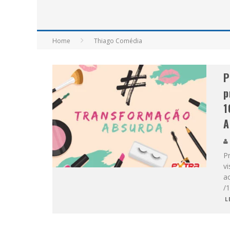
APÓS SAIR DA KONDZILLA, DJ DANNY A
Home
Thiago Comédia
P
p
1
A
P
v
ac
/
L