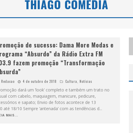
THIAGO COMÉDIA
S
ELO MODA MUSIC CONFIRMA BEL COSTA NO PALCO TALENTOS DA TERRA DO PEDRO LEOPOLDO RODEIO SHOW
LBUQUERQUE INICIA NOVA FASE
romoção de sucesso: Dama More Modas e
rograma “Absurdo” da Rádio Extra FM
03.9 fazem promoção “Transformação
bsurda”
Redacao
4 de outubro de 2018
Cultura
,
Notícias
romoção dará um ‘look’ completo e também um trato no
isual com cabelo, maquiagem, manicure, pedicure,
essórios e sapato; Envio de fotos acontece de 13
10 até 18/10 Sempre ‘antenada’ com as tendências d
...
EIA MAIS...