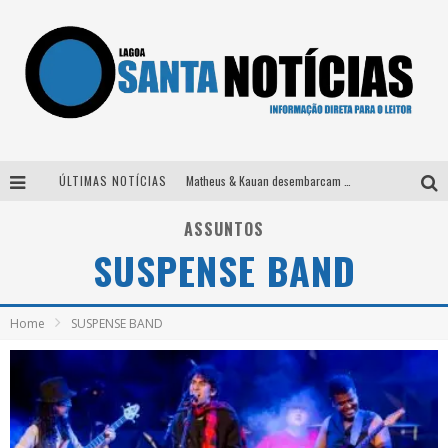
ÚLTIMAS NOTÍCIAS
Matheus & Kauan desembarcam em BH na véspera de feriado para a gravação do projeto “Astral” com participação de Simone Mendes
Paraná e Willian & Wesley se apresentam no Carretão Trevo Contagem nesta sexta-feira
ASSUNTOS
SUSPENSE BAND
Selo Moda Music confirma Bel Costa no palco Talentos da Terra do Pedro Leopoldo Rodeio Show
Após sair da KondZilla, DJ Danny Albuquerque inicia nova fase
Home
SUSPENSE BAND