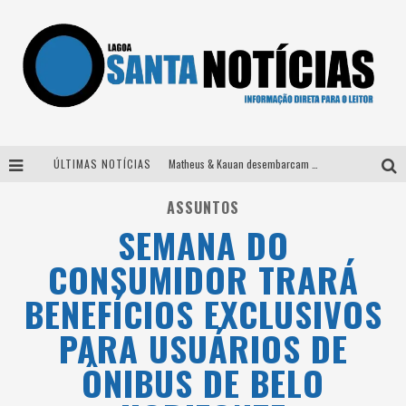
ÚLTIMAS NOTÍCIAS
Matheus & Kauan desembarcam em BH na véspera de feriado para a gravação do projeto “Astral” com participação de Simone Mendes
Paraná e Willian & Wesley se apresentam no Carretão Trevo Contagem nesta sexta-feira
ASSUNTOS
SEMANA DO
Selo Moda Music confirma Bel Costa no palco Talentos da Terra do Pedro Leopoldo Rodeio Show
CONSUMIDOR TRARÁ
Após sair da KondZilla, DJ Danny Albuquerque inicia nova fase
BENEFÍCIOS EXCLUSIVOS
PARA USUÁRIOS DE
ÔNIBUS DE BELO