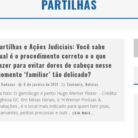
PARTILHAS
S
ELO MODA MUSIC CONFIRMA BEL COSTA NO PALCO TALENTOS DA TERRA DO PEDRO LEOPOLDO RODEIO SHOW
LBUQUERQUE INICIA NOVA FASE
artilhas e Ações Judiciais: Você sabe
ual é o procedimento correto e o que
azer para evitar dores de cabeça nesse
omento ‘familiar’ tão delicado?
Redacao
6 de janeiro de 2021
Economia
,
Notícias
 foto: O gemólogo e perito Hugo Werner Flister - Crédito:
ência GC. Em Minas Gerais, a 'H.Werner Perícias &
aliações', é o local mais indicado para quem tem joias,
iamantes, pedras preciosas e outr
...
LEIA MAIS...