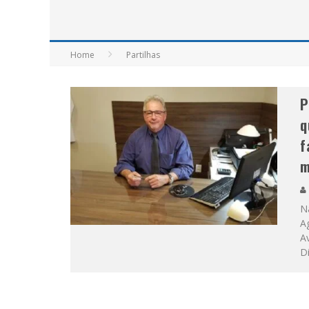
APÓS SAIR DA KONDZILLA, DJ DANNY A
Home
Partilhas
P
q
f
m
Na
Ag
Av
D