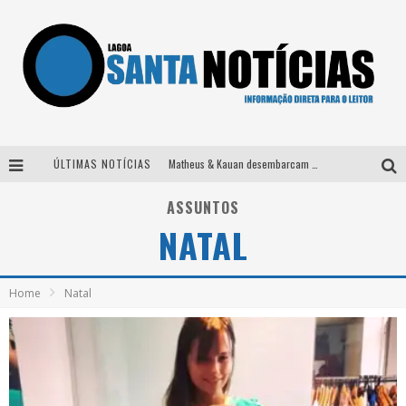
ÚLTIMAS NOTÍCIAS
Matheus & Kauan desembarcam em BH na véspera de feriado para a gravação do projeto “Astral” com participação de Simone Mendes
Paraná e Willian & Wesley se apresentam no Carretão Trevo Contagem nesta sexta-feira
ASSUNTOS
NATAL
Selo Moda Music confirma Bel Costa no palco Talentos da Terra do Pedro Leopoldo Rodeio Show
Após sair da KondZilla, DJ Danny Albuquerque inicia nova fase
Home
Natal