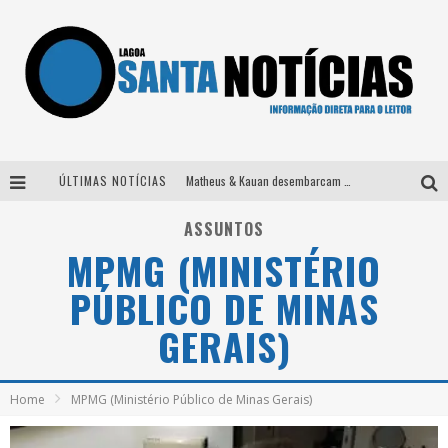
ÚLTIMAS NOTÍCIAS
Matheus & Kauan desembarcam em BH na véspera de feriado para a gravação do projeto “Astral” com participação de Simone Mendes
Paraná e Willian & Wesley se apresentam no Carretão Trevo Contagem nesta sexta-feira
ASSUNTOS
MPMG (MINISTÉRIO
Selo Moda Music confirma Bel Costa no palco Talentos da Terra do Pedro Leopoldo Rodeio Show
PÚBLICO DE MINAS
Após sair da KondZilla, DJ Danny Albuquerque inicia nova fase
GERAIS)
Home
MPMG (Ministério Público de Minas Gerais)