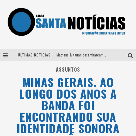
ÚLTIMAS NOTÍCIAS
Matheus & Kauan desembarcam em BH na véspera de feriado para a gravação do projeto “Astral” com participação de Simone Mendes
Paraná e Willian & Wesley se apresentam no Carretão Trevo Contagem nesta sexta-feira
ASSUNTOS
MINAS GERAIS. AO
Selo Moda Music confirma Bel Costa no palco Talentos da Terra do Pedro Leopoldo Rodeio Show
LONGO DOS ANOS A
Após sair da KondZilla, DJ Danny Albuquerque inicia nova fase
BANDA FOI
ENCONTRANDO SUA
IDENTIDADE SONORA