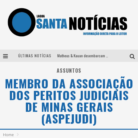
ÚLTIMAS NOTÍCIAS
Matheus & Kauan desembarcam em BH na véspera de feriado para a gravação do projeto “Astral” com participação de Simone Mendes
Paraná e Willian & Wesley se apresentam no Carretão Trevo Contagem nesta sexta-feira
ASSUNTOS
MEMBRO DA ASSOCIAÇÃO
Selo Moda Music confirma Bel Costa no palco Talentos da Terra do Pedro Leopoldo Rodeio Show
DOS PERITOS JUDICIAIS
Após sair da KondZilla, DJ Danny Albuquerque inicia nova fase
DE MINAS GERAIS
(ASPEJUDI)
Home