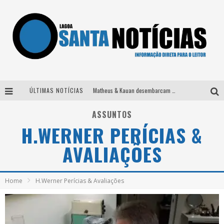
ÚLTIMAS NOTÍCIAS
Matheus & Kauan desembarcam em BH na véspera de feriado para a gravação do projeto “Astral” com participação de Simone Mendes
Paraná e Willian & Wesley se apresentam no Carretão Trevo Contagem nesta sexta-feira
ASSUNTOS
H.WERNER PERÍCIAS &
Selo Moda Music confirma Bel Costa no palco Talentos da Terra do Pedro Leopoldo Rodeio Show
AVALIAÇÕES
Após sair da KondZilla, DJ Danny Albuquerque inicia nova fase
Home
H.Werner Perícias & Avaliações