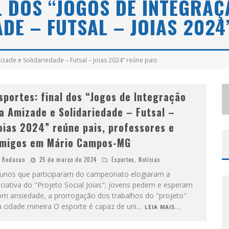
L DOS “JOGOS DE INTEGRAÇ
S
ELO MODA MUSIC CONFIRMA BEL COSTA NO PALCO TALENTOS DA TERRA DO PEDRO LEOPOLDO RODEIO SHOW
DE – FUTSAL – JOIAS 2024
LBUQUERQUE INICIA NOVA FASE
izade e Solidariedade – Futsal – Joias 2024” reúne pais
sportes: final dos “Jogos de Integração
a Amizade e Solidariedade – Futsal –
oias 2024” reúne pais, professores e
migos em Mário Campos-MG
Redacao
25 de março de 2024
Esportes
,
Notícias
lunos que participaram do campeonato elogiaram a
iciativa do "Projeto Social Joias"; jovens pedem e esperam
om ansiedade, a prorrogação dos trabalhos do "projeto"
 cidade mineira O esporte é capaz de uni
...
LEIA MAIS...