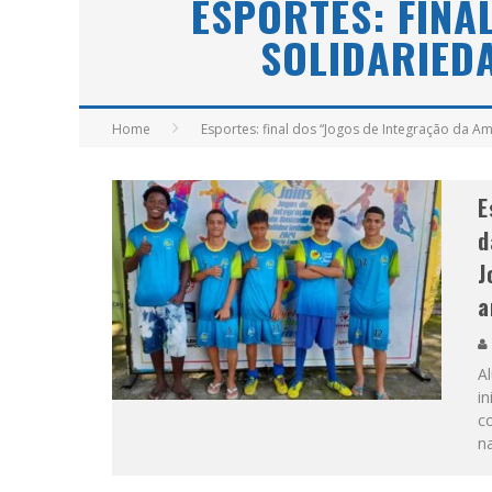
ESPORTES: FINA
SOLIDARIEDA
APÓS SAIR DA KONDZILLA, DJ DANNY A
Home
Esportes: final dos “Jogos de Integração da Am
E
d
J
a
A
in
c
na