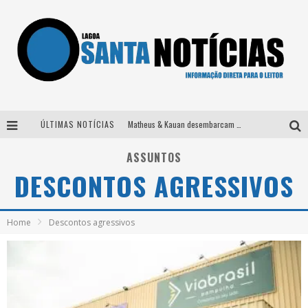
ÚLTIMAS NOTÍCIAS
Matheus & Kauan desembarcam em BH na véspera de feriado para a gravação do projeto “Astral” com participação de Simone Mendes
Paraná e Willian & Wesley se apresentam no Carretão Trevo Contagem nesta sexta-feira
ASSUNTOS
DESCONTOS AGRESSIVOS
Selo Moda Music confirma Bel Costa no palco Talentos da Terra do Pedro Leopoldo Rodeio Show
Após sair da KondZilla, DJ Danny Albuquerque inicia nova fase
Home
Descontos agressivos