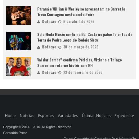
Paraná e Willian & Wesley se apresentam no Carretão
Trevo Contagem nesta sexta-feira
Redacao
6 de abril de 2026
Selo Moda Music confirma Bel Costa no palco Talentos da
Terra do Pedro Leopoldo Rodeio Show
Redacao
30 de março de 2026
Vai dar Samba” confirma Péricles, Vitinho e Thiago
Soares em retorno histórico a BH
Redacao
23 de fevereiro de 2026
Home
Notícias
Esportes
Variedades
Últimas Notícias
Expediente
Copyright © 2014 - 2016. All Rights Reserved.
Conteúdo Press
Grupo Conteúdo de Comunicação e Informação