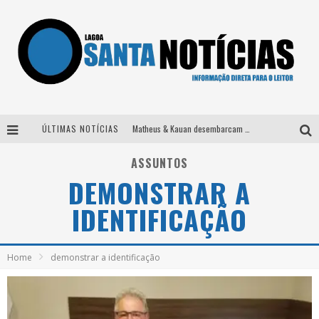
ÚLTIMAS NOTÍCIAS
Matheus & Kauan desembarcam em BH na véspera de feriado para a gravação do projeto “Astral” com participação de Simone Mendes
Paraná e Willian & Wesley se apresentam no Carretão Trevo Contagem nesta sexta-feira
ASSUNTOS
DEMONSTRAR A
Selo Moda Music confirma Bel Costa no palco Talentos da Terra do Pedro Leopoldo Rodeio Show
IDENTIFICAÇÃO
Após sair da KondZilla, DJ Danny Albuquerque inicia nova fase
Home
demonstrar a identificação