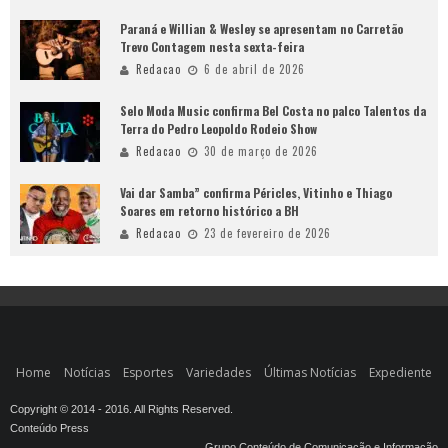
Paraná e Willian & Wesley se apresentam no Carretão
Trevo Contagem nesta sexta-feira
Redacao
6 de abril de 2026
Selo Moda Music confirma Bel Costa no palco Talentos da
Terra do Pedro Leopoldo Rodeio Show
Redacao
30 de março de 2026
Vai dar Samba” confirma Péricles, Vitinho e Thiago
Soares em retorno histórico a BH
Redacao
23 de fevereiro de 2026
Home
Notícias
Esportes
Variedades
Últimas Notícias
Expediente
Copyright © 2014 - 2016. All Rights Reserved.
Conteúdo Press
Grupo Conteúdo de Comunicação e Informação