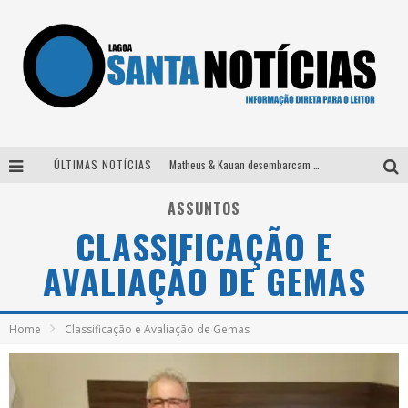
ÚLTIMAS NOTÍCIAS
Matheus & Kauan desembarcam em BH na véspera de feriado para a gravação do projeto “Astral” com participação de Simone Mendes
Paraná e Willian & Wesley se apresentam no Carretão Trevo Contagem nesta sexta-feira
ASSUNTOS
CLASSIFICAÇÃO E
Selo Moda Music confirma Bel Costa no palco Talentos da Terra do Pedro Leopoldo Rodeio Show
AVALIAÇÃO DE GEMAS
Após sair da KondZilla, DJ Danny Albuquerque inicia nova fase
Home
Classificação e Avaliação de Gemas