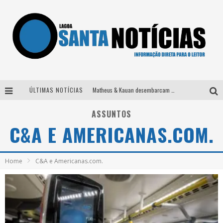
ÚLTIMAS NOTÍCIAS
Matheus & Kauan desembarcam em BH na véspera de feriado para a gravação do projeto “Astral” com participação de Simone Mendes
Paraná e Willian & Wesley se apresentam no Carretão Trevo Contagem nesta sexta-feira
ASSUNTOS
C&A E AMERICANAS.COM.
Selo Moda Music confirma Bel Costa no palco Talentos da Terra do Pedro Leopoldo Rodeio Show
Após sair da KondZilla, DJ Danny Albuquerque inicia nova fase
Home
C&A e Americanas.com.