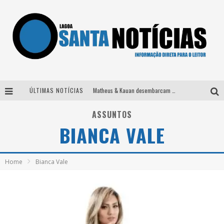
ÚLTIMAS NOTÍCIAS
Matheus & Kauan desembarcam em BH na véspera de feriado para a gravação do projeto “Astral” com participação de Simone Mendes
Paraná e Willian & Wesley se apresentam no Carretão Trevo Contagem nesta sexta-feira
ASSUNTOS
BIANCA VALE
Selo Moda Music confirma Bel Costa no palco Talentos da Terra do Pedro Leopoldo Rodeio Show
Após sair da KondZilla, DJ Danny Albuquerque inicia nova fase
Home
Bianca Vale