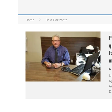
APÓS SAIR DA KONDZILLA, DJ DANNY A
Home
Belo Horizonte
P
q
f
m
Na
Ag
Av
D