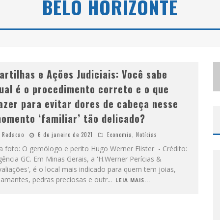
BELO HORIZONTE
S
ELO MODA MUSIC CONFIRMA BEL COSTA NO PALCO TALENTOS DA TERRA DO PEDRO LEOPOLDO RODEIO SHOW
LBUQUERQUE INICIA NOVA FASE
artilhas e Ações Judiciais: Você sabe
ual é o procedimento correto e o que
azer para evitar dores de cabeça nesse
omento ‘familiar’ tão delicado?
Redacao
6 de janeiro de 2021
Economia
,
Notícias
 foto: O gemólogo e perito Hugo Werner Flister - Crédito:
ência GC. Em Minas Gerais, a 'H.Werner Perícias &
aliações', é o local mais indicado para quem tem joias,
iamantes, pedras preciosas e outr
...
LEIA MAIS...