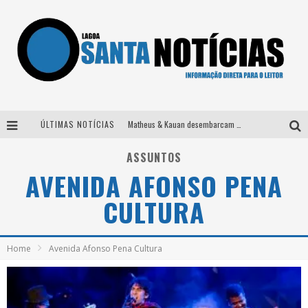
ÚLTIMAS NOTÍCIAS
Matheus & Kauan desembarcam em BH na véspera de feriado para a gravação do projeto “Astral” com participação de Simone Mendes
Paraná e Willian & Wesley se apresentam no Carretão Trevo Contagem nesta sexta-feira
ASSUNTOS
AVENIDA AFONSO PENA
Selo Moda Music confirma Bel Costa no palco Talentos da Terra do Pedro Leopoldo Rodeio Show
CULTURA
Após sair da KondZilla, DJ Danny Albuquerque inicia nova fase
Home
Avenida Afonso Pena Cultura