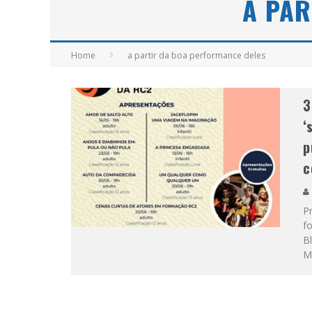
A PAR
APÓS SAIR DA KONDZILLA, DJ DANNY A
Home
a partir da boa performance deles
3
‘
p
c
Pr
fo
Bl
Mi