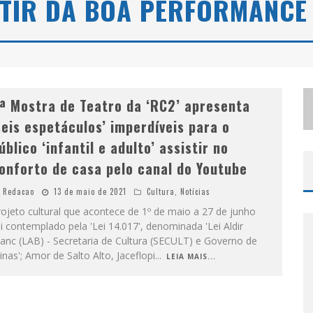
TIR DA BOA PERFORMANCE
S
ELO MODA MUSIC CONFIRMA BEL COSTA NO PALCO TALENTOS DA TERRA DO PEDRO LEOPOLDO RODEIO SHOW
LBUQUERQUE INICIA NOVA FASE
ª Mostra de Teatro da ‘RC2’ apresenta
seis espetáculos’ imperdíveis para o
úblico ‘infantil e adulto’ assistir no
onforto de casa pelo canal do Youtube
Redacao
13 de maio de 2021
Cultura
,
Notícias
ojeto cultural que acontece de 1º de maio a 27 de junho
i contemplado pela 'Lei 14.017', denominada 'Lei Aldir
anc (LAB) - Secretaria de Cultura (SECULT) e Governo de
nas'; Amor de Salto Alto, Jaceflopi
...
LEIA MAIS...