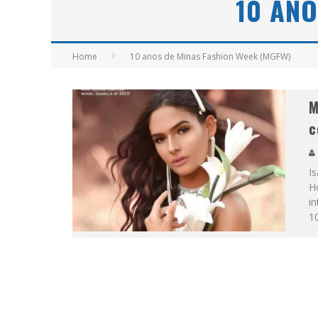
10 ANO
APÓS SAIR DA KONDZILLA, DJ DANNY A
Home
10 anos de Minas Fashion Week (MGFW)
M
c
Is
H
in
1