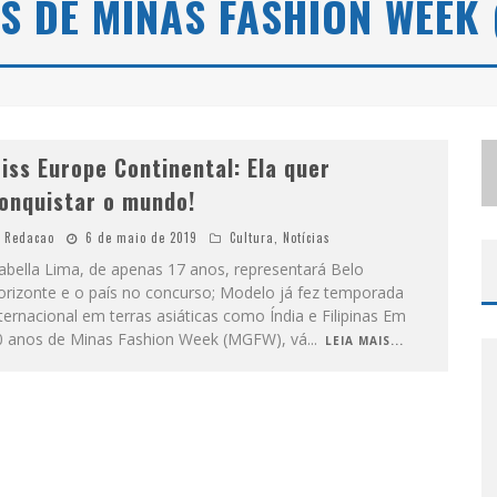
S DE MINAS FASHION WEEK
S
ELO MODA MUSIC CONFIRMA BEL COSTA NO PALCO TALENTOS DA TERRA DO PEDRO LEOPOLDO RODEIO SHOW
LBUQUERQUE INICIA NOVA FASE
iss Europe Continental: Ela quer
onquistar o mundo!
Redacao
6 de maio de 2019
Cultura
,
Notícias
abella Lima, de apenas 17 anos, representará Belo
orizonte e o país no concurso; Modelo já fez temporada
ternacional em terras asiáticas como Índia e Filipinas Em
0 anos de Minas Fashion Week (MGFW), vá
...
LEIA MAIS...