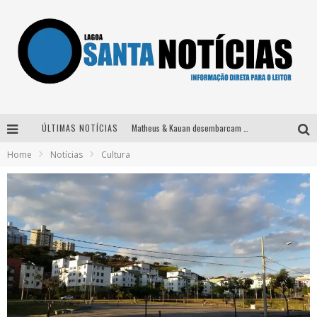
Matheus & Kauan desembarcam em BH na véspera de feriado para a gravação do projeto “Astral” com participação de Simone Mendes
ÚLTIMAS NOTÍCIAS
Paraná e Willian & Wesley se apresentam no Carretão Trevo Contagem nesta sexta-feira
Home
Notícias
Cultura
Selo Moda Music confirma Bel Costa no palco Talentos da Terra do Pedro Leopoldo Rodeio Show
Após sair da KondZilla, DJ Danny Albuquerque inicia nova fase