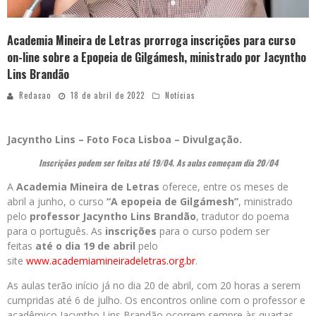
Academia Mineira de Letras prorroga inscrições para curso
on-line sobre a Epopeia de Gilgámesh, ministrado por Jacyntho
Lins Brandão
Redacao
18 de abril de 2022
Notícias
Jacyntho Lins – Foto Foca Lisboa – Divulgação.
Inscrições podem ser feitas até 19/04. As aulas começam dia 20/04
A
Academia Mineira de Letras
oferece, entre os meses de
abril a junho, o curso
“A epopeia de Gilgámesh”
, ministrado
pelo
professor Jacyntho Lins Brandão
, tradutor do poema
para o português. As
inscrições
para o curso podem ser
feitas
até o dia 19 de abril
pelo
site
www.academiamineiradeletras.org.br
.
As aulas terão início já no dia 20 de abril, com 20 horas a serem
cumpridas até 6 de julho. Os encontros online com o professor e
acadêmico Jacyntho Lins Brandão ocorrem sempre às quartas-