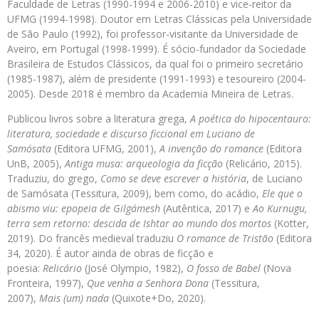
Faculdade de Letras (1990-1994 e 2006-2010) e vice-reitor da
UFMG (1994-1998). Doutor em Letras Clássicas pela Universidade
de São Paulo (1992), foi professor-visitante da Universidade de
Aveiro, em Portugal (1998-1999). É sócio-fundador da Sociedade
Brasileira de Estudos Clássicos, da qual foi o primeiro secretário
(1985-1987), além de presidente (1991-1993) e tesoureiro (2004-
2005). Desde 2018 é membro da Academia Mineira de Letras.
Publicou livros sobre a literatura grega,
A poética do hipocentauro:
literatura, sociedade e discurso ficcional em Luciano de
Samósata
(Editora UFMG, 2001),
A invenção do romance
(Editora
UnB, 2005),
Antiga musa: arqueologia da ficção
(Relicário, 2015).
Traduziu, do grego,
Como se deve escrever a história
, de Luciano
de Samósata (Tessitura, 2009), bem como, do acádio,
Ele que o
abismo viu: epopeia de Gilgámesh
(Autêntica, 2017) e
Ao Kurnugu,
terra sem retorno: descida de Ishtar ao mundo dos mortos
(Kotter,
2019). Do francês medieval traduziu
O romance de Tristão
(Editora
34, 2020). É autor ainda de obras de ficção e
poesia:
Relicário
(José Olympio, 1982),
O fosso de Babel
(Nova
Fronteira, 1997),
Que venha a Senhora Dona
(Tessitura,
2007),
Mais (um) nada
(Quixote+Do, 2020).