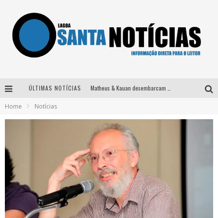
ÚLTIMAS NOTÍCIAS
Matheus & Kauan desembarcam em BH na véspera de feriado para a gravação do projeto “Astral” com participação de Simone Mendes
Home
Notícias
Paraná e Willian & Wesley se apresentam no Carretão Trevo Contagem nesta sexta-feira
Selo Moda Music confirma Bel Costa no palco Talentos da Terra do Pedro Leopoldo Rodeio Show
Após sair da KondZilla, DJ Danny Albuquerque inicia nova fase