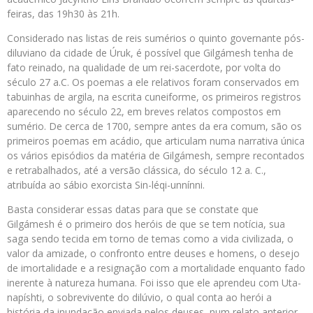
feiras, das 19h30 às 21h.
Considerado nas listas de reis sumérios o quinto governante pós-
diluviano da cidade de Úruk, é possível que Gilgámesh tenha de
fato reinado, na qualidade de um rei-sacerdote, por volta do
século 27 a.C. Os poemas a ele relativos foram conservados em
tabuinhas de argila, na escrita cuneiforme, os primeiros registros
aparecendo no século 22, em breves relatos compostos em
sumério. De cerca de 1700, sempre antes da era comum, são os
primeiros poemas em acádio, que articulam numa narrativa única
os vários episódios da matéria de Gilgámesh, sempre recontados
e retrabalhados, até a versão clássica, do século 12 a. C.,
atribuída ao sábio exorcista Sin-léqi-unnínni.
Basta considerar essas datas para que se constate que
Gilgámesh é o primeiro dos heróis de que se tem notícia, sua
saga sendo tecida em torno de temas como a vida civilizada, o
valor da amizade, o confronto entre deuses e homens, o desejo
de imortalidade e a resignação com a mortalidade enquanto fado
inerente à natureza humana. Foi isso que ele aprendeu com Uta-
napíshti, o sobrevivente do dilúvio, o qual conta ao herói a
história da inundação enviada pelos deuses, num relato anterior