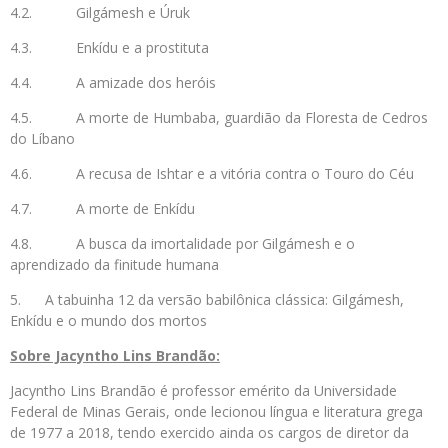
4.2. Gilgámesh e Úruk
4.3. Enkídu e a prostituta
4.4. A amizade dos heróis
4.5. A morte de Humbaba, guardião da Floresta de Cedros
do Líbano
4.6. A recusa de Ishtar e a vitória contra o Touro do Céu
4.7. A morte de Enkídu
4.8. A busca da imortalidade por Gilgámesh e o
aprendizado da finitude humana
5. A tabuinha 12 da versão babilônica clássica: Gilgámesh,
Enkídu e o mundo dos mortos
Sobre Jacyntho Lins Brandão:
Jacyntho Lins Brandão é professor emérito da Universidade
Federal de Minas Gerais, onde lecionou língua e literatura grega
de 1977 a 2018, tendo exercido ainda os cargos de diretor da