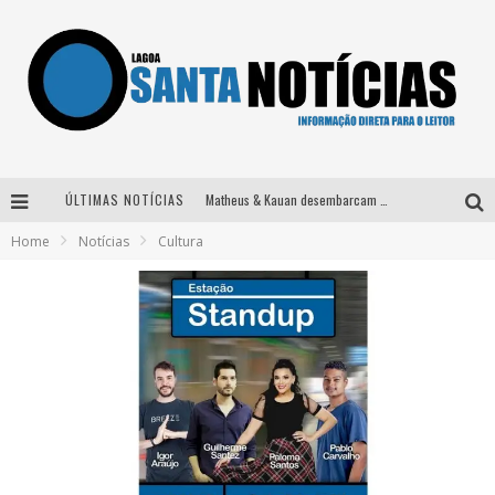
ÚLTIMAS NOTÍCIAS
Matheus & Kauan desembarcam em BH na véspera de feriado para a gravação do projeto “Astral” com participação de Simone Mendes
Home
Notícias
Cultura
Paraná e Willian & Wesley se apresentam no Carretão Trevo Contagem nesta sexta-feira
Selo Moda Music confirma Bel Costa no palco Talentos da Terra do Pedro Leopoldo Rodeio Show
Após sair da KondZilla, DJ Danny Albuquerque inicia nova fase