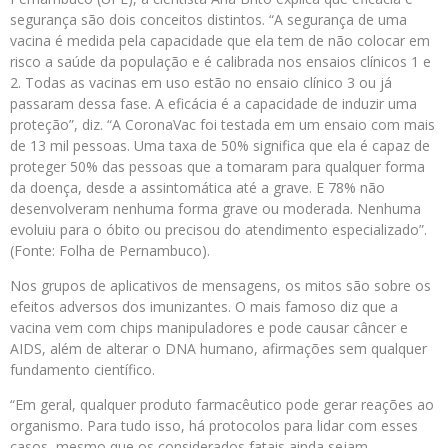
segurança são dois conceitos distintos. “A segurança de uma
vacina é medida pela capacidade que ela tem de não colocar em
risco a saúde da população e é calibrada nos ensaios clínicos 1 e
2. Todas as vacinas em uso estão no ensaio clínico 3 ou já
passaram dessa fase. A eficácia é a capacidade de induzir uma
proteção”, diz. “A CoronaVac foi testada em um ensaio com mais
de 13 mil pessoas. Uma taxa de 50% significa que ela é capaz de
proteger 50% das pessoas que a tomaram para qualquer forma
da doença, desde a assintomática até a grave. E 78% não
desenvolveram nenhuma forma grave ou moderada. Nenhuma
evoluiu para o óbito ou precisou do atendimento especializado”.
(Fonte: Folha de Pernambuco).
Nos grupos de aplicativos de mensagens, os mitos são sobre os
efeitos adversos dos imunizantes. O mais famoso diz que a
vacina vem com chips manipuladores e pode causar câncer e
AIDS, além de alterar o DNA humano, afirmações sem qualquer
fundamento científico.
“Em geral, qualquer produto farmacêutico pode gerar reações ao
organismo. Para tudo isso, há protocolos para lidar com esses
casos, mesmo que os considerados fatais ainda sejam