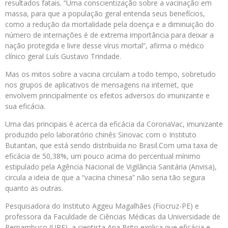
resultados fatais. “Uma conscientização sobre a vacinação em
massa, para que a população geral entenda seus benefícios,
como a redução da mortalidade pela doença e a diminuição do
número de internações é de extrema importância para deixar a
nação protegida e livre desse vírus mortal”, afirma o médico
clínico geral Luís Gustavo Trindade.
Mas os mitos sobre a vacina circulam a todo tempo, sobretudo
nos grupos de aplicativos de mensagens na internet, que
envolvem principalmente os efeitos adversos do imunizante e
sua eficácia.
Uma das principais é acerca da eficácia da CoronaVac, imunizante
produzido pelo laboratório chinês Sinovac com o Instituto
Butantan, que está sendo distribuída no Brasil.Com uma taxa de
eficácia de 50,38%, um pouco acima do percentual mínimo
estipulado pela Agência Nacional de Vigilância Sanitária (Anvisa),
circula a ideia de que a “vacina chinesa” não seria tão segura
quanto as outras.
Pesquisadora do Instituto Aggeu Magalhães (Fiocruz-PE) e
professora da Faculdade de Ciências Médicas da Universidade de
Pernambuco (UPE), a cientista Ana Brito explica que eficácia e