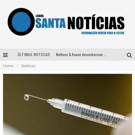
ÚLTIMAS NOTÍCIAS
Matheus & Kauan desembarcam em BH na véspera de feriado para a gravação do projeto “Astral” com participação de Simone Mendes
Home
Notícias
Paraná e Willian & Wesley se apresentam no Carretão Trevo Contagem nesta sexta-feira
Selo Moda Music confirma Bel Costa no palco Talentos da Terra do Pedro Leopoldo Rodeio Show
Após sair da KondZilla, DJ Danny Albuquerque inicia nova fase