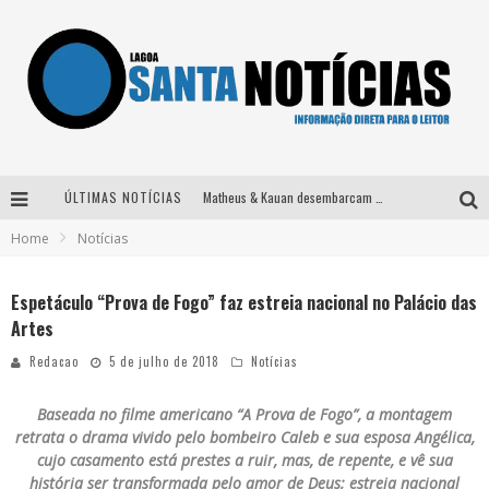
ÚLTIMAS NOTÍCIAS
Matheus & Kauan desembarcam em BH na véspera de feriado para a gravação do projeto “Astral” com participação de Simone Mendes
Home
Notícias
Paraná e Willian & Wesley se apresentam no Carretão Trevo Contagem nesta sexta-feira
Selo Moda Music confirma Bel Costa no palco Talentos da Terra do Pedro Leopoldo Rodeio Show
Espetáculo “Prova de Fogo” faz estreia nacional no Palácio das
Artes
Após sair da KondZilla, DJ Danny Albuquerque inicia nova fase
Redacao
5 de julho de 2018
Notícias
Baseada no filme americano “A Prova de Fogo”, a montagem
retrata o drama vivido pelo bombeiro Caleb e sua esposa Angélica,
cujo casamento está prestes a ruir, mas, de repente, e vê sua
história ser transformada pelo amor de Deus; estreia nacional