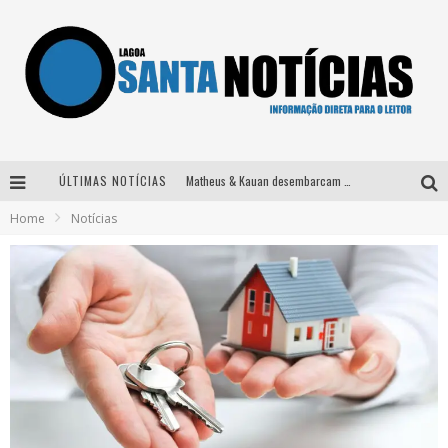
ÚLTIMAS NOTÍCIAS
Matheus & Kauan desembarcam em BH na véspera de feriado para a gravação do projeto “Astral” com participação de Simone Mendes
Home
Notícias
Paraná e Willian & Wesley se apresentam no Carretão Trevo Contagem nesta sexta-feira
Selo Moda Music confirma Bel Costa no palco Talentos da Terra do Pedro Leopoldo Rodeio Show
Após sair da KondZilla, DJ Danny Albuquerque inicia nova fase