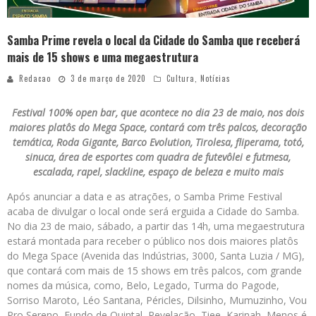
Samba Prime revela o local da Cidade do Samba que receberá
mais de 15 shows e uma megaestrutura
Redacao
3 de março de 2020
Cultura
,
Notícias
Festival 100% open bar, que acontece no dia 23 de maio, nos dois
maiores platôs do Mega Space, contará com três palcos, decoração
temática, Roda Gigante, Barco Evolution, Tirolesa, fliperama, totó,
sinuca, área de esportes com quadra de futevôlei e futmesa,
escalada, rapel, slackline, espaço de beleza e muito mais
Após anunciar a data e as atrações, o Samba Prime Festival
acaba de divulgar o local onde será erguida a Cidade do Samba.
No dia 23 de maio, sábado, a partir das 14h, uma megaestrutura
estará montada para receber o público nos dois maiores platôs
do Mega Space (Avenida das Indústrias, 3000, Santa Luzia / MG),
que contará com mais de 15 shows em três palcos, com grande
nomes da música, como, Belo, Legado, Turma do Pagode,
Sorriso Maroto, Léo Santana, Péricles, Dilsinho, Mumuzinho, Vou
Pro Sereno, Fundo de Quintal, Revelação, Tiee, Karinah, Menos é