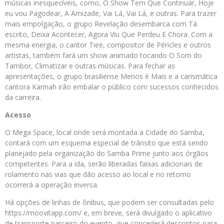
músicas inesquecíveis, como, O Show Tem Que Continuar, Hoje
eu vou Pagodear, A Amizade, Vai Lá, Vai Lá, e outras. Para trazer
mais empolgação, o grupo Revelação desembarca com Tá
escrito, Deixa Acontecer, Agora Viu Que Perdeu E Chora. Com a
mesma energia, o cantor Tiee, compositor de Péricles e outros
artistas, também fará um show animado tocando O Som do
Tambor, Climatizar e outras músicas. Para fechar as
apresentações, o grupo brasiliense Menos é Mais e a carismática
cantora Karinah irão embalar o público com sucessos conhecidos
da carreira.
Acesso
O Mega Space, local onde será montada a Cidade do Samba,
contará com um esquema especial de trânsito que está sendo
planejado pela organização do Samba Prime junto aos órgãos
competentes. Para a ida, serão liberadas faixas adicionais de
rolamento nas vias que dão acesso ao local e no retorno
ocorrerá a operação inversa.
Há opções de linhas de ônibus, que podem ser consultadas pelo
https://moovitapp.com/ e, em breve, será divulgado o aplicativo
de transporte parceiro do evento, que concederá descontos para