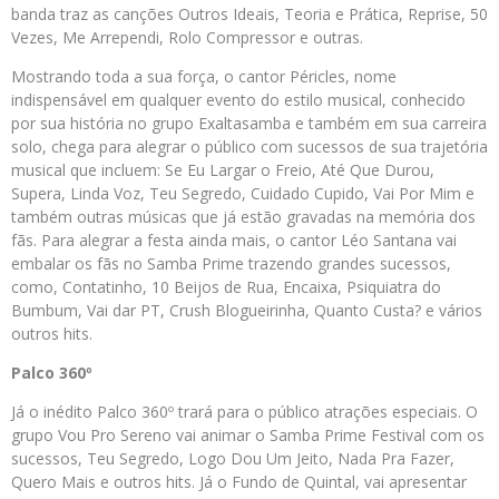
banda traz as canções Outros Ideais, Teoria e Prática, Reprise, 50
Vezes, Me Arrependi, Rolo Compressor e outras.
Mostrando toda a sua força, o cantor Péricles, nome
indispensável em qualquer evento do estilo musical, conhecido
por sua história no grupo Exaltasamba e também em sua carreira
solo, chega para alegrar o público com sucessos de sua trajetória
musical que incluem: Se Eu Largar o Freio, Até Que Durou,
Supera, Linda Voz, Teu Segredo, Cuidado Cupido, Vai Por Mim e
também outras músicas que já estão gravadas na memória dos
fãs. Para alegrar a festa ainda mais, o cantor Léo Santana vai
embalar os fãs no Samba Prime trazendo grandes sucessos,
como, Contatinho, 10 Beijos de Rua, Encaixa, Psiquiatra do
Bumbum, Vai dar PT, Crush Blogueirinha, Quanto Custa? e vários
outros hits.
Palco 360º
Já o inédito Palco 360º trará para o público atrações especiais. O
grupo Vou Pro Sereno vai animar o Samba Prime Festival com os
sucessos, Teu Segredo, Logo Dou Um Jeito, Nada Pra Fazer,
Quero Mais e outros hits. Já o Fundo de Quintal, vai apresentar