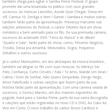
também chega para agitar o Samba Prime Festival. O grupo
promete dar uma levantada no público com seus grandes
sucessos. As músicas Lancinho, Aonde Quer Chegar, Deixa em
off, Camisa 10, Desliga e Vem / Gamei / Gandaia e muitas outras
também farão parte da apresentação. Presença marcante nas
edições anteriores do festival, o cantor Dilsinho fará um show
romântico e bem animado para os fãs. De sua premiada carreira,
sucessos do aclamado DVD “Terra do Nunca” e do álbum
“Quarto e Sala”, farão parte do show, como, Péssimo Negócio,
Trovão, Deixa pra Amanhã, Misturados, Sogra, Pequenos
Detalhes e outros sucessos.
Já o cantor Mumuzinho, um dos destaques da música brasileira ,
também vai alegrar os fãs com suas músicas. Eu Mereço Ser
Feliz, Confiança, Curto Circuito / Fala / Te Amo, Mande Um Sinal /
Calma / Dom de Sonhar, Não Quero Despedida, Dengo Nego,
Amor Falsificado e outras canções que fazem parte da sua
história farão parte da apresentação. Com uma carreira selada de
sucessos, o Sorriso Maroto, um dos maiores expoentes do
pagode, trará para o Samba Prime, parte da sua vasta discografia
e canções que estão registradas no novo CD e DVD, Ao Cubo Ao
Vivo em Cores. O novo trabalho do cantor Bruno Cardoso e