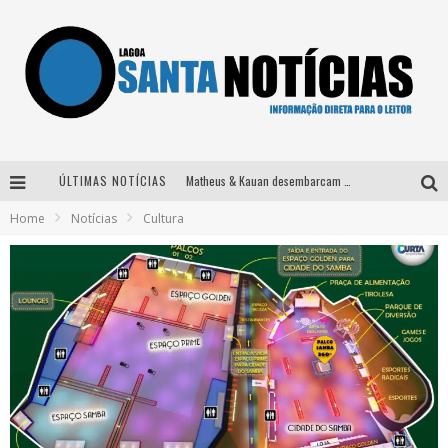
ÚLTIMAS NOTÍCIAS
Matheus & Kauan desembarcam em BH na véspera de feriado para a gravação do projeto “Astral” com participação de Simone Mendes
Home
Notícias
Cultura
Paraná e Willian & Wesley se apresentam no Carretão Trevo Contagem nesta sexta-feira
Selo Moda Music confirma Bel Costa no palco Talentos da Terra do Pedro Leopoldo Rodeio Show
Após sair da KondZilla, DJ Danny Albuquerque inicia nova fase