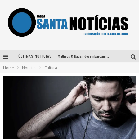
ÚLTIMAS NOTÍCIAS
Matheus & Kauan desembarcam em BH na véspera de feriado para a gravação do projeto “Astral” com participação de Simone Mendes
Home
Notícias
Cultura
Paraná e Willian & Wesley se apresentam no Carretão Trevo Contagem nesta sexta-feira
Selo Moda Music confirma Bel Costa no palco Talentos da Terra do Pedro Leopoldo Rodeio Show
Após sair da KondZilla, DJ Danny Albuquerque inicia nova fase