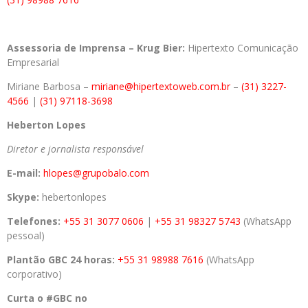
Assessoria de Imprensa – Krug Bier:
Hipertexto Comunicação
Empresarial
Miriane Barbosa –
miriane@hipertextoweb.com.br
–
(31) 3227-
4566
|
(31) 97118-3698
Heberton Lopes
Diretor e jornalista responsável
E-mail:
hlopes@grupobalo.com
Skype:
hebertonlopes
Telefones:
+55 31 3077 0606
|
+55 31 98327 5743
(WhatsApp
pessoal)
Plantão GBC 24 horas:
+55 31 98988 7616
(WhatsApp
corporativo)
Curta o #GBC no