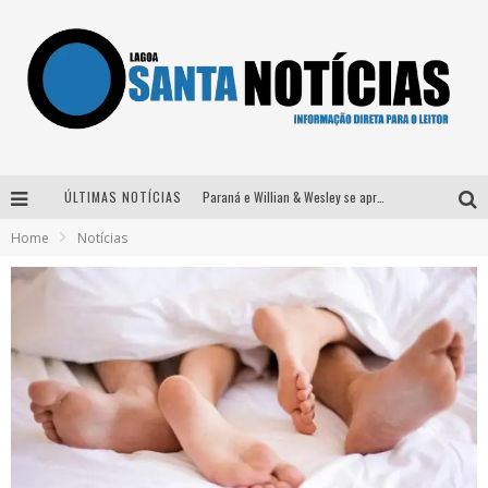
ÚLTIMAS NOTÍCIAS
Paraná e Willian & Wesley se apresentam no Carretão Trevo Contagem nesta sexta-feira
Home
Notícias
Selo Moda Music confirma Bel Costa no palco Talentos da Terra do Pedro Leopoldo Rodeio Show
Após sair da KondZilla, DJ Danny Albuquerque inicia nova fase
Matheus & Kauan desembarcam em BH na véspera de feriado para a gravação do projeto “Astral” com participação de Simone Mendes