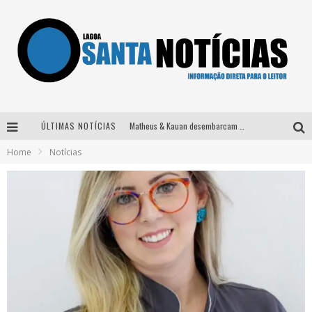
ÚLTIMAS NOTÍCIAS
Matheus & Kauan desembarcam em BH na véspera de feriado para a gravação do projeto “Astral” com participação de Simone Mendes
Home
Notícias
Paraná e Willian & Wesley se apresentam no Carretão Trevo Contagem nesta sexta-feira
Selo Moda Music confirma Bel Costa no palco Talentos da Terra do Pedro Leopoldo Rodeio Show
Após sair da KondZilla, DJ Danny Albuquerque inicia nova fase