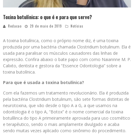
Toxina botulínica: o que é e para que serve?
Redacao
29 de maio de 2019
Notícias
A toxina botulínica, como o próprio nome diz, é uma toxina
produzida por uma bactéria chamada Clostridium botulinum. Ela é
usada para paralisar os músculos causadores das linhas de
expressão. Confira abaixo o bate papo com como Naiannne M. P.
Calixto, dentista e gestora da “Essence Odontologia” sobre a
toxina butolínica.
Para que é usada a toxina botulínica?
Com ela fazemos um tratamento revolucionário. Ela é produzida
pela bactéria Clostridium botulinum, são sete formas distintas de
neurotoxina, que vão desde o tipo A a G, a que usamos na
odontologia é o tipo A, “Botox” é o nome comercial da toxina
botulílinca do tipo A primeiramente aprovada para uso cosmético
e terapêutico, sendo o mais amplamente divulgado e acaba
sendo muitas vezes aplicado como sinônimo do procedimento.