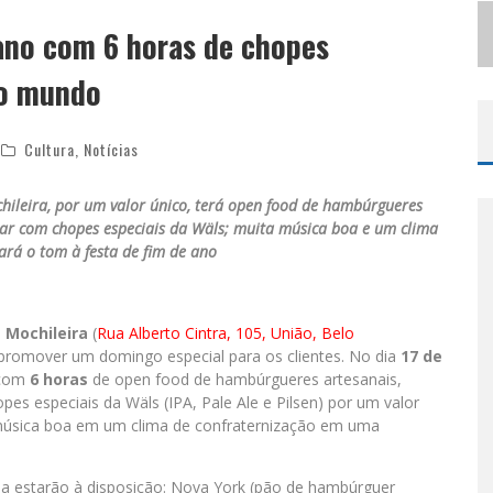
S
ELO MODA MUSIC CONFIRMA BEL COSTA NO PALCO TALENTOS DA TERRA DO PEDRO LEOPOLDO RODEIO SHOW
ano com 6 horas de chopes
LBUQUERQUE INICIA NOVA FASE
 o mundo
Cultura
,
Notícias
ileira, por um valor único, terá open food de hambúrgueres
bar com chopes especiais da Wäls; muita música boa e um clima
ará o tom à festa de fim de ano
 Mochileira
(
Rua Alberto Cintra, 105, União, Belo
u promover um domingo especial para os clientes. No dia
17 de
 com
6 horas
de open food de hambúrgueres artesanais,
es especiais da Wäls (IPA, Pale Ale e Pilsen) por um valor
 música boa em um clima de confraternização em uma
a estarão à disposição: Nova York (pão de hambúrguer