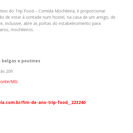
tivo do Trip Food – Comida Mochileira, é proporcionar
ação de estar à vontade num hostel, na casa de um amigo, de
ue, inclusive, abre as portas do estabelecimento para
aros, mochileiros.
 belgas e poutines
 às 20h
izonte/MG
la.com.br/fim-
de-ano-trip-food__223240