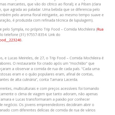
 marcantes, que vão do cítrico ao floral); e a Pilsen (clara
te, que agrada ao paladar. Uma bebida que se diferencia pelo
 também pelo aroma floral intrigante, ao mesmo tempo suave e
ação, é produzida com refinada técnica de lupulagem).
pelo Sympla, no próprio Trip Food – Comida Mochileira (
Rua
elo telefone (31) 97557-8354. Link do
food__223240
.
 e Lucas Meireles, de 27, o Trip Food – Comida Mochileira é
abores. O restaurante foi criado após um “mochilão” que
eçaram a observar a comida de rua de cada país. “Cada uma
ostosas eram e o quão populares eram, afinal de contas,
antes de alta culinária”, conta Tamara Lacerda.
iferentes, multiculturais e com preços acessíveis foi tomando
xatamente o clima de viagem que tanto adoram, não apenas
Tamara e Lucas transformaram a paixão por conhecer
de negócio. Os jovens empreendedores decidiram abrir o
riado com diferentes delícias de comida de rua de vários