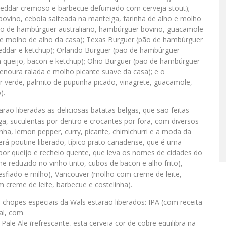
heddar cremoso e barbecue defumado com cerveja stout);
ovino, cebola salteada na manteiga, farinha de alho e molho
ão de hambúrguer australiano, hambúrguer bovino, guacamole
e molho de alho da casa); Texas Burguer (pão de hambúrguer
heddar e ketchup); Orlando Burguer (pão de hambúrguer
 queijo, bacon e ketchup); Ohio Burguer (pão de hambúrguer
enoura ralada e molho picante suave da casa); e o
 verde, palmito de pupunha picado, vinagrete, guacamole,
).
o liberadas as deliciosas batatas belgas, que são feitas
ga, suculentas por dentro e crocantes por fora, com diversos
a, lemon pepper, curry, picante, chimichurri e a moda da
á poutine liberado, típico prato canadense, que é uma
 por queijo e recheio quente, que leva os nomes de cidades do
 reduzido no vinho tinto, cubos de bacon e alho frito),
esfiado e milho), Vancouver (molho com creme de leite,
creme de leite, barbecue e costelinha).
e chopes especiais da Wäls estarão liberados: IPA (com receita
ial, com
Pale Ale (refrescante, esta cerveja cor de cobre equilibra na