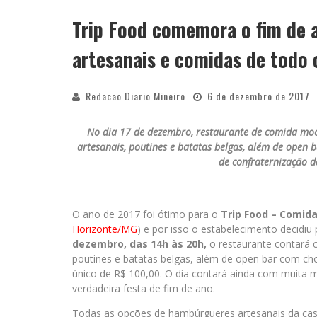
Trip Food comemora o fim de 
APÓS SAIR DA KONDZILLA, DJ DANNY A
artesanais e comidas de todo
Redacao Diario Mineiro
6 de dezembro de 2017
No dia 17 de dezembro, restaurante de comida moch
artesanais, poutines e batatas belgas, além de open 
de confraternização d
O ano de 2017 foi ótimo para o
Trip Food – Comida
Horizonte/MG
) e por isso o estabelecimento decidi
dezembro, das 14h às 20h,
o restaurante contará
poutines e batatas belgas, além de open bar com chop
único de R$ 100,00. O dia contará ainda com muita
verdadeira festa de fim de ano.
Todas as opções de hambúrgueres artesanais da cas