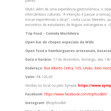
países.
Muito além de uma experiência gastronômica, o obje
intercâmbios culturais. “A intenção é passar a sens
trocar experiências e dicas”, conta Lucas Meireles, q
encontros de estudantes de línguas estrangeiras e, cl
Trip Food – Comida Mochileira
Open bar de chopes especiais da Wäls
Open food e hambúrgueres artesanais, batatas
Data e horário:
17 de dezembro, domingo, das 14h
Endereço:
Rua Alberto Cintra, 105, União, Belo Hor
Valor:
R$ 100,00
Vendas no local ou pelo Sympla:
https://www.symp
Facebook:
https://www.
facebook.com/tripfoodbh/
Instagram:
@tripfoodbh