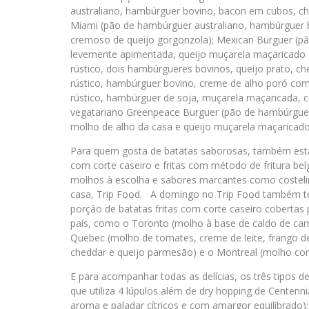
australiano, hambúrguer bovino, bacon em cubos, c
Miami (pão de hambúrguer australiano, hambúrguer b
cremoso de queijo gorgonzola); Mexican Burguer (p
levemente apimentada, queijo muçarela maçaricado 
rústico, dois hambúrgueres bovinos, queijo prato, c
rústico, hambúrguer bovino, creme de alho poró com
rústico, hambúrguer de soja, muçarela maçaricada, c
vegatariano Greenpeace Burguer (pão de hambúrguer
molho de alho da casa e queijo muçarela maçaricado
Para quem gosta de batatas saborosas, também estarã
com corte caseiro e fritas com método de fritura bel
molhos à escolha e sabores marcantes como costelinh
casa, Trip Food. A domingo no Trip Food também ter
porção de batatas fritas com corte caseiro cobertas
país, como o Toronto (molho à base de caldo de carne
Quebec (molho de tomates, creme de leite, frango d
cheddar e queijo parmesão) e o Montreal (molho com 
E para acompanhar todas as delícias, os três tipos d
que utiliza 4 lúpulos além de dry hopping de Centenn
aroma e paladar cítricos e com amargor equilibrado); 