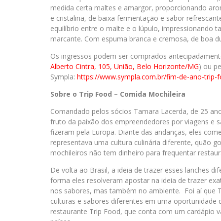
medida certa maltes e amargor, proporcionando aromas
e cristalina, de baixa fermentação e sabor refrescan
equilíbrio entre o malte e o lúpulo, impressionando
marcante. Com espuma branca e cremosa, de boa dur
Os ingressos podem ser comprados antecipadamente 
Alberto Cintra, 105, União, Belo Horizonte/MG
) ou p
Sympla:
https://www.sympla.com.br/fim-
de-ano-trip-
Sobre o Trip Food – Comida Mochileira
Comandado pelos sócios Tamara Lacerda, de 25 anos,
fruto da paixão dos empreendedores por viagens e s
fizeram pela Europa. Diante das andanças, eles com
representava uma cultura culinária diferente, quão g
mochileiros não tem dinheiro para frequentar restaur
De volta ao Brasil, a ideia de trazer esses lanches d
forma eles resolveram apostar na ideia de trazer e
nos sabores, mas também no ambiente. Foi aí que 
culturas e sabores diferentes em uma oportunidade 
restaurante Trip Food, que conta com um cardápio va