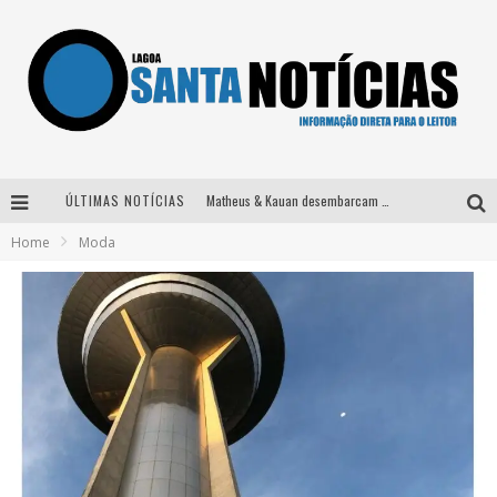
ÚLTIMAS NOTÍCIAS
Matheus & Kauan desembarcam em BH na véspera de feriado para a gravação do projeto “Astral” com participação de Simone Mendes
Home
Moda
Paraná e Willian & Wesley se apresentam no Carretão Trevo Contagem nesta sexta-feira
Selo Moda Music confirma Bel Costa no palco Talentos da Terra do Pedro Leopoldo Rodeio Show
Após sair da KondZilla, DJ Danny Albuquerque inicia nova fase