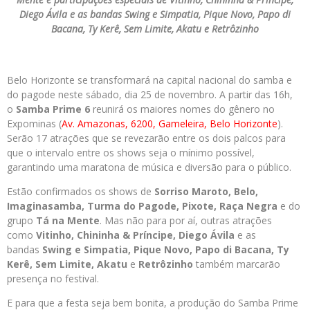
Diego Ávila e as bandas Swing e Simpatia, Pique Novo, Papo di
Bacana, Ty Kerê, Sem Limite, Akatu e Retrôzinho
Belo Horizonte se transformará na capital nacional do samba e
do pagode neste sábado, dia 25 de novembro. A partir das 16h,
o
Samba Prime 6
reunirá os maiores nomes do gênero no
Expominas (
Av. Amazonas, 6200, Gameleira, Belo Horizonte
).
Serão 17 atrações que se revezarão entre os dois palcos para
que o intervalo entre os shows seja o mínimo possível,
garantindo uma maratona de música e diversão para o público.
Estão confirmados os shows de
Sorriso Maroto, Belo,
Imaginasamba, Turma do Pagode, Pixote, Raça Negra
e do
grupo
Tá na Mente
. Mas não para por aí, outras atrações
como
Vitinho, Chininha & Príncipe, Diego Ávila
e as
bandas
Swing e Simpatia, Pique Novo, Papo di Bacana, Ty
Kerê, Sem Limite, Akatu
e
Retrôzinho
também marcarão
presença no festival.
E para que a festa seja bem bonita, a produção do Samba Prime