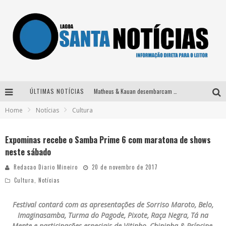
ÚLTIMAS NOTÍCIAS
Matheus & Kauan desembarcam em BH na véspera de feriado para a gravação do projeto “Astral” com participação de Simone Mendes
Home
Notícias
Cultura
Paraná e Willian & Wesley se apresentam no Carretão Trevo Contagem nesta sexta-feira
Selo Moda Music confirma Bel Costa no palco Talentos da Terra do Pedro Leopoldo Rodeio Show
Expominas recebe o Samba Prime 6 com maratona de shows
neste sábado
Após sair da KondZilla, DJ Danny Albuquerque inicia nova fase
Redacao Diario Mineiro
20 de novembro de 2017
Cultura
,
Notícias
Festival contará com as apresentações de Sorriso Maroto, Belo,
Imaginasamba, Turma do Pagode, Pixote, Raça Negra, Tá na
Mente e participações especiais de Vitinho, Chininha & Príncipe,