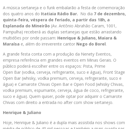
A música sertaneja e o funk embalarão a festa de comemoração
dos quatro anos do
Itatiaia
Rádio
Bar.
No dia
7 de dezembro,
quinta-feira, véspera de feriado, a partir das 18h, a
Esplanada do Mineirão
(Av. Antônio Abrahão Caram, 1001,
Pampulha) receberá as duplas sertanejas que estão arrastando
multidões por onde passam:
Henrique & Juliano, Maiara &
Maraísa
e, além do irreverente cantor
Nego do Borel
.
A grande festa conta com a produção da Nenety Eventos,
empresa referência em grandes eventos em Minas Gerais. O
público poderá escolher entre os espaços: Pista, Prime
Open Bar (vodka, cerveja, refrigerante, suco e água), Front Stage
Open Bar (whisky, vodka premium, cerveja, refrigerante, suco e
água) e Camarote Chivas Open Bar e Open Food (whisky Chivas,
vodka premium, espumante, cerveja, água de coco, refrigerante,
suco e água). Quem quiser, pode optar por adquirir o Camarote
Chivas com direito a entrada no after com show sertanejo.
Henrique & Juliano
Hoje, Henrique & Juliano é a dupla mais assistida nos shows com
média de público de 40 mil pessoas e também a mais ouvida nas