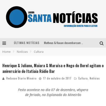
ÚLTIMAS NOTÍCIAS
Matheus & Kauan desembarcam em BH na véspera de feriado para a gravação do projeto “Astral” com participação de Simone Mendes
Home
Notícias
Cultura
Paraná e Willian & Wesley se apresentam no Carretão Trevo Contagem nesta sexta-feira
Selo Moda Music confirma Bel Costa no palco Talentos da Terra do Pedro Leopoldo Rodeio Show
Henrique & Juliano, Maiara & Maraísa e Nego do Borel agitam o
aniversário do Itatiaia Rádio Bar
Após sair da KondZilla, DJ Danny Albuquerque inicia nova fase
Redacao Diario Mineiro
17 de outubro de 2017
Cultura
,
Notícias
Festa acontece no dia 07 de dezembro, véspera
de feriado, na Esplanada do Mineirão