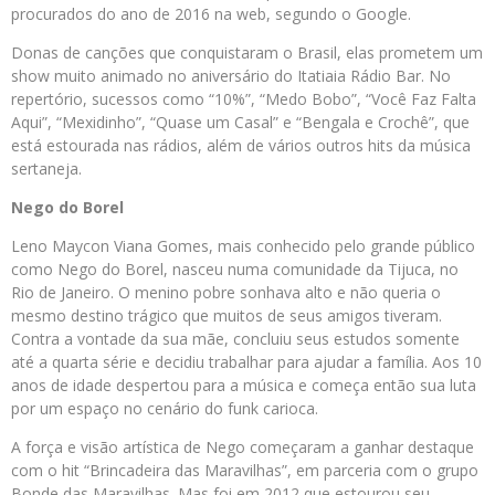
procurados do ano de 2016 na web, segundo o Google.
Donas de canções que conquistaram o Brasil, elas prometem um
show muito animado no aniversário do Itatiaia Rádio Bar. No
repertório, sucessos como “10%”, “Medo Bobo”, “Você Faz Falta
Aqui”, “Mexidinho”, “Quase um Casal” e “Bengala e Crochê”, que
está estourada nas rádios, além de vários outros hits da música
sertaneja.
Nego do Borel
Leno Maycon Viana Gomes, mais conhecido pelo grande público
como Nego do Borel, nasceu numa comunidade da Tijuca, no
Rio de Janeiro. O menino pobre sonhava alto e não queria o
mesmo destino trágico que muitos de seus amigos tiveram.
Contra a vontade da sua mãe, concluiu seus estudos somente
até a quarta série e decidiu trabalhar para ajudar a família. Aos 10
anos de idade despertou para a música e começa então sua luta
por um espaço no cenário do funk carioca.
A força e visão artística de Nego começaram a ganhar destaque
com o hit “Brincadeira das Maravilhas”, em parceria com o grupo
Bonde das Maravilhas. Mas foi em 2012 que estourou seu