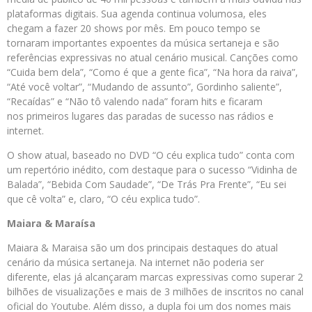
plataformas digitais. Sua agenda continua volumosa, eles
chegam a fazer 20 shows por mês. Em pouco tempo se
tornaram importantes expoentes da música sertaneja e são
referências expressivas no atual cenário musical. Canções como
“Cuida bem dela”, “Como é que a gente fica”, “Na hora da raiva”,
“Até você voltar”, “Mudando de assunto”, Gordinho saliente”,
“Recaídas” e “Não tô valendo nada” foram hits e ficaram
nos primeiros lugares das paradas de sucesso nas rádios e
internet.
O show atual, baseado no DVD “O céu explica tudo” conta com
um repertório inédito, com destaque para o sucesso “Vidinha de
Balada”, “Bebida Com Saudade”, “De Trás Pra Frente”, “Eu sei
que cê volta” e, claro, “O céu explica tudo”.
Maiara & Maraísa
Maiara & Maraisa são um dos principais destaques do atual
cenário da música sertaneja. Na internet não poderia ser
diferente, elas já alcançaram marcas expressivas como superar 2
bilhões de visualizações e mais de 3 milhões de inscritos no canal
oficial do Youtube. Além disso, a dupla foi um dos nomes mais