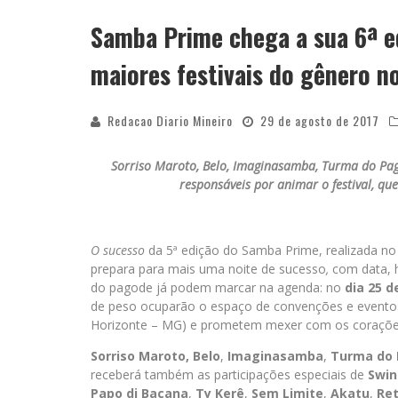
Samba Prime chega a sua 6ª e
APÓS SAIR DA KONDZILLA, DJ DANNY A
maiores festivais do gênero n
Redacao Diario Mineiro
29 de agosto de 2017
Sorriso Maroto, Belo, Imaginasamba, Turma do Pago
responsáveis por animar o festival, q
O sucesso
da 5ª edição do Samba Prime, realizada n
prepara para mais uma noite de sucesso
,
com data, 
do pagode já podem marcar na agenda: no
dia 25 
de peso ocuparão o espaço de convenções e event
Horizonte – MG) e prometem mexer com os corações
Sorriso Maroto, Belo
,
Imaginasamba
,
Turma do
receberá também as participações especiais de
Swin
Papo di Bacana
,
Ty Kerê
,
Sem Limite
,
Akatu
,
Re