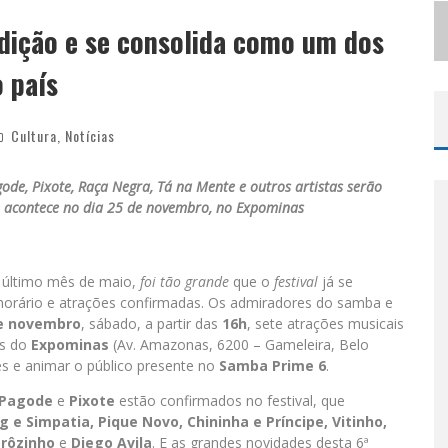
S
ELO MODA MUSIC CONFIRMA BEL COSTA NO PALCO TALENTOS DA TERRA DO PEDRO LEOPOLDO RODEIO SHOW
dição e se consolida como um dos
LBUQUERQUE INICIA NOVA FASE
o país
Cultura
,
Notícias
de, Pixote, Raça Negra, Tá na Mente e outros artistas serão
ue acontece no dia 25 de novembro, no Expominas
o último mês de maio,
foi tão grande
que o
festival
já se
horário e atrações confirmadas. Os admiradores do samba e
de novembro
, sábado, a partir das
16h
, sete atrações musicais
os do
Expominas
(Av. Amazonas, 6200 – Gameleira, Belo
 e animar o público presente no
Samba Prime 6
.
 Pagode
e
Pixote
estão confirmados no festival, que
g e Simpatia, Pique Novo, Chininha e Príncipe, Vitinho,
trôzinho
e
Diego Avila
. E as grandes novidades desta 6ª