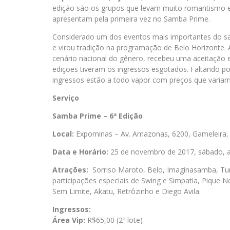
edição são os grupos que levam muito romantismo 
apresentam pela primeira vez no Samba Prime.
Considerado um dos eventos mais importantes do sa
e virou tradição na programação de Belo Horizonte. 
cenário nacional do gênero, recebeu uma aceitação 
edições tiveram os ingressos esgotados. Faltando po
ingressos estão a todo vapor com preços que varia
Serviço
Samba Prime – 6ª Edição
Local:
Expominas – Av. Amazonas, 6200, Gameleira,
Data e Horário:
25 de novembro de 2017, sábado, a 
Atrações:
Sorriso Maroto, Belo, Imaginasamba, Tu
participações especiais de Swing e Simpatia, Pique No
Sem Limite, Akatu, Retrôzinho e Diego Avila.
Ingressos:
Área Vip:
R$65,00 (2º lote)