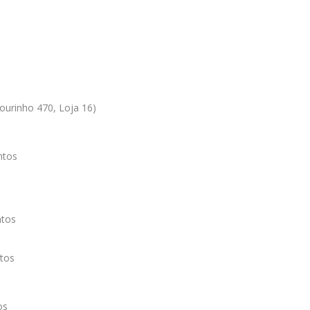
ourinho 470, Loja 16)
ntos
ntos
tos
os