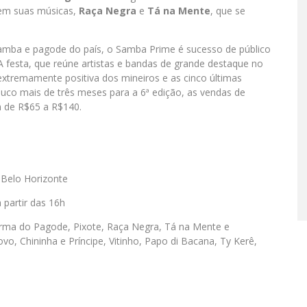
em suas músicas,
Raça Negra
e
Tá na Mente
, que se
mba e pagode do país, o Samba Prime é sucesso de público
A festa, que reúne artistas e bandas de grande destaque no
extremamente positiva dos mineiros e as cinco últimas
uco mais de três meses para a 6ª edição, as vendas de
m de R$65 a R$140.
 Belo Horizonte
partir das 16h
rma do Pagode, Pixote, Raça Negra, Tá na Mente e
vo, Chininha e Príncipe, Vitinho, Papo di Bacana, Ty Kerê,