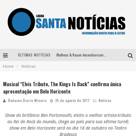
ÚLTIMAS NOTÍCIAS
Matheus & Kauan desembarcam em BH na véspera de feriado para a gravação do projeto “Astral” com participação de Simone Mendes
Home
Notícias
Paraná e Willian & Wesley se apresentam no Carretão Trevo Contagem nesta sexta-feira
Selo Moda Music confirma Bel Costa no palco Talentos da Terra do Pedro Leopoldo Rodeio Show
Musical “Elvis Tribute, The Kings Is Back” confirma única
apresentação em Belo Horizonte
Após sair da KondZilla, DJ Danny Albuquerque inicia nova fase
Redacao Diario Mineiro
25 de agosto de 2017
Notícias
Show do britânico Ben Portsmouth, eleito o melhor artista-tributo
ao Rei do Rock do mundo, chega ao país para sua sétima turnê;
show em Belo Horizonte será no dia 18 de outubro no Teatro
Bradesco