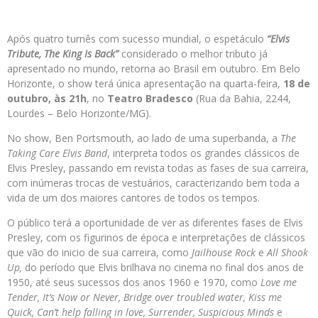
Após quatro turnês com sucesso mundial, o espetáculo
“Elvis
Tribute, The King Is Back”
considerado o melhor tributo já
apresentado no mundo, retorna ao Brasil em outubro. Em Belo
Horizonte, o show terá única apresentação na quarta-feira,
18 de
outubro, às 21h
, no
Teatro Bradesco
(Rua da Bahia, 2244,
Lourdes – Belo Horizonte/MG).
No show, Ben Portsmouth, ao lado de uma superbanda, a
The
Taking Care Elvis Band
, interpreta todos os grandes clássicos de
Elvis Presley, passando em revista todas as fases de sua carreira,
com inúmeras trocas de vestuários, caracterizando bem toda a
vida de um dos maiores cantores de todos os tempos.
O público terá a oportunidade de ver as diferentes fases de Elvis
Presley, com os figurinos de época e interpretações de clássicos
que vão do inicio de sua carreira, como
Jailhouse Rock
e
All Shook
Up,
do período que Elvis brilhava no cinema no final dos anos de
1950, até seus sucessos dos anos 1960 e 1970, como
Love me
Tender, It’s Now or Never, Bridge over troubled water, Kiss me
Quick, Can’t help falling in love, Surrender, Suspicious Minds
e