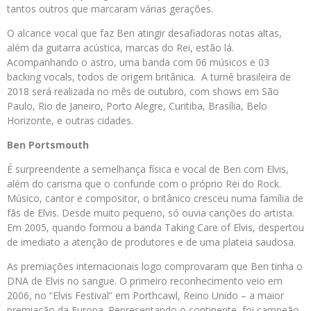
tantos outros que marcaram várias gerações.
O alcance vocal que faz Ben atingir desafiadoras notas altas,
além da guitarra acústica, marcas do Rei, estão lá.
Acompanhando o astro, uma banda com 06 músicos e 03
backing vocals, todos de origem britânica. A turnê brasileira de
2018 será realizada no mês de outubro, com shows em São
Paulo, Rio de Janeiro, Porto Alegre, Curitiba, Brasília, Belo
Horizonte, e outras cidades.
Ben Portsmouth
É surpreendente a semelhança física e vocal de Ben com Elvis,
além do carisma que o confunde com o próprio Rei do Rock.
Músico, cantor e compositor, o britânico cresceu numa família de
fãs de Elvis. Desde muito pequeno, só ouvia canções do artista.
Em 2005, quando formou a banda Taking Care of Elvis, despertou
de imediato a atenção de produtores e de uma plateia saudosa.
As premiações internacionais logo comprovaram que Ben tinha o
DNA de Elvis no sangue. O primeiro reconhecimento veio em
2006, no “Elvis Festival” em Porthcawl, Reino Unido – a maior
premiação da Europa. Representando o continente, foi campeão