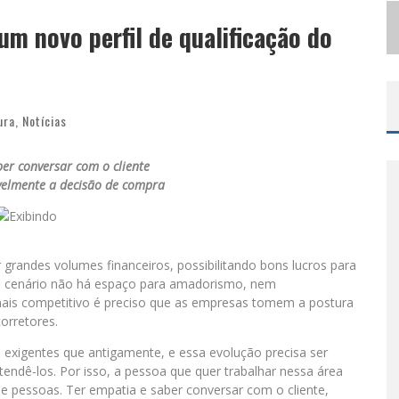
S
ELO MODA MUSIC CONFIRMA BEL COSTA NO PALCO TALENTOS DA TERRA DO PEDRO LEOPOLDO RODEIO SHOW
m novo perfil de qualificação do
LBUQUERQUE INICIA NOVA FASE
ura
,
Notícias
er conversar com o cliente
elmente a decisão de compra
 grandes volumes financeiros, possibilitando bons lucros para
se cenário não há espaço para amadorismo, nem
mais competitivo é preciso que as empresas tomem a postura
orretores.
exigentes que antigamente, e essa evolução precisa ser
ndê-los. Por isso, a pessoa que quer trabalhar nessa área
 pessoas. Ter empatia e saber conversar com o cliente,