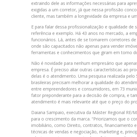
extraindo dele as informações necessárias para apres
exigidas a um corretor, já que nessa profissão conco
cliente, mas também a longevidade da empresa e u
E para falar dessa profissionalização e qualidade de s
referência e exemplo. Há 43 anos no mercado, a emp
funcionários. Lá, antes de se tornarem corretores d
onde são capacitados não apenas para vender imóvei
ferramentas e conhecimentos que giram em torno do
Não é novidade para nenhum empresário que apenas
empresa. É preciso aliar outras características ao pr
delas é o atendimento. Uma pesquisa realizada pel
brasileiras precisam melhorar a qualidade do atendi
entre empreendedores e consumidores, em 73 municíp
fator preponderante para a decisão de compra, e ta
atendimento é mais relevante até que o preço do pro
Daiana Sampaio, executiva da Máster Regional RE/MAX
para o crescimento da marca. “Priorizamos que o co
imobiliário, como Direito, contratos, financiamento 
técnicas de vendas e negociação, marketing e, princ