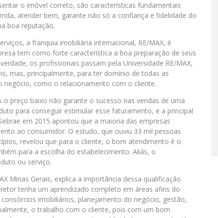
entar o imóvel correto, são características fundamentais
rrida, atender bem, garante não só a confiança e fidelidade do
ma boa reputação.
erviços, a franquia imobiliária internacional, RE/MAX, é
resa tem como forte característica a boa preparação de seus
e verdade, os profissionais passam pela Universidade RE/MAX,
s, mas, principalmente, para ter domínio de todas as
 negócio, como o relacionamento com o cliente.
 o preço baixo não garante o sucesso nas vendas de uma
oduto para conseguir estimular esse faturamento, e a principal
o Sebrae em 2015 apontou que a maioria das empresas
mento ao consumidor. O estudo, que ouviu 33 mil pessoas
ios, revelou que para o cliente, o bom atendimento é o
mbém para a escolha do estabelecimento. Aliás, o
duto ou serviço.
 Minas Gerais, explica a importância dessa qualificação
rretor tenha um aprendizado completo em áreas afins do
e consórcios imobiliários, planejamento do negócio, gestão,
ipalmente, o trabalho com o cliente, pois com um bom