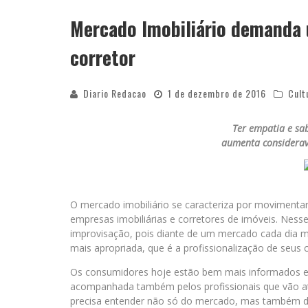
Mercado Imobiliário demanda u
APÓS SAIR DA KONDZILLA, DJ DANNY A
corretor
Diario Redacao
1 de dezembro de 2016
Cult
Ter empatia e sab
aumenta considerav
O mercado imobiliário se caracteriza por movimentar
empresas imobiliárias e corretores de imóveis. Nes
improvisação, pois diante de um mercado cada dia 
mais apropriada, que é a profissionalização de seus c
Os consumidores hoje estão bem mais informados e 
acompanhada também pelos profissionais que vão ate
precisa entender não só do mercado, mas também de