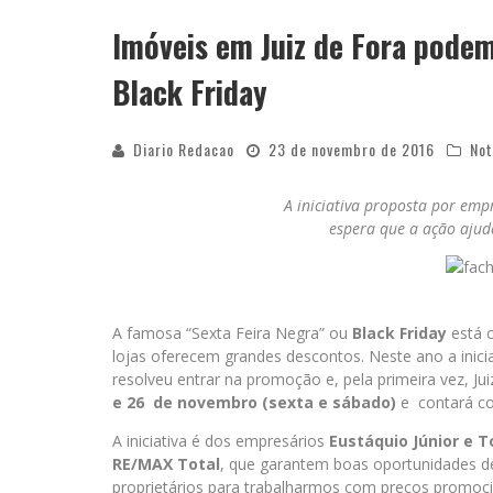
Imóveis em Juiz de Fora pode
APÓS SAIR DA KONDZILLA, DJ DANNY A
Black Friday
Diario Redacao
23 de novembro de 2016
Not
A iniciativa proposta por emp
espera que a ação ajud
A famosa “Sexta Feira Negra” ou
Black Friday
está c
lojas oferecem grandes descontos. Neste ano a inici
resolveu entrar na promoção e, pela primeira vez, J
e 26 de novembro (sexta e sábado)
e contará co
A iniciativa é dos empresários
Eustáquio Júnior e To
RE/MAX Total
, que garantem boas oportunidades 
proprietários para trabalharmos com preços promoci