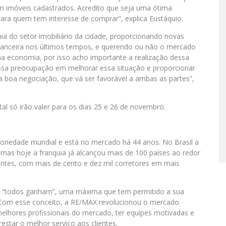
m imóveis cadastrados. Acredito que seja uma ótima
ara quem tem interesse de comprar”, explica Eustáquio.
 do setor imobiliário da cidade, proporcionando novas
financeira nos últimos tempos, e querendo ou não o mercado
na economia, por isso acho importante a realização dessa
ossa preocupação em melhorar essa situação e proporcionar
 boa negociação, que vá ser favorável a ambas as partes”,
l só irão valer para os dias 25 e 26 de novembro.
riedade mundial e está no mercado há 44 anos. No Brasil a
as hoje a franquia já alcançou mais de 100 países ao redor
ntes, com mais de cento e dez mil corretores em mais
: “todos ganham”, uma máxima que tem permitido a sua
 Com esse conceito, a RE/MAX revolucionou o mercado
 melhores profissionais do mercado, ter equipes motivadas e
restar o melhor serviço aos clientes.