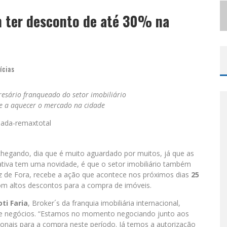
S
ELO MODA MUSIC CONFIRMA BEL COSTA NO PALCO TALENTOS DA TERRA DO PEDRO LEOPOLDO RODEIO SHOW
m ter desconto de até 30% na
LBUQUERQUE INICIA NOVA FASE
ícias
resário franqueado do setor imobiliário
e a aquecer o mercado na cidade
hegando, dia que é muito aguardado por muitos, já que as
ativa tem uma novidade, é que o setor imobiliário também
uiz de Fora, recebe a ação que acontece nos próximos dias
25
m altos descontos para a compra de imóveis.
ti Faria
, Broker´s da franquia imobiliária internacional,
de negócios. “Estamos no momento negociando junto aos
onais para a compra neste período. Já temos a autorização